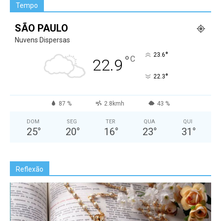
Tempo
SÃO PAULO
Nuvens Dispersas
°
23.6
°
C
22.9
°
22.3
87 %
2.8kmh
43 %
DOM
SEG
TER
QUA
QUI
25
°
20
°
16
°
23
°
31
°
Reflexão