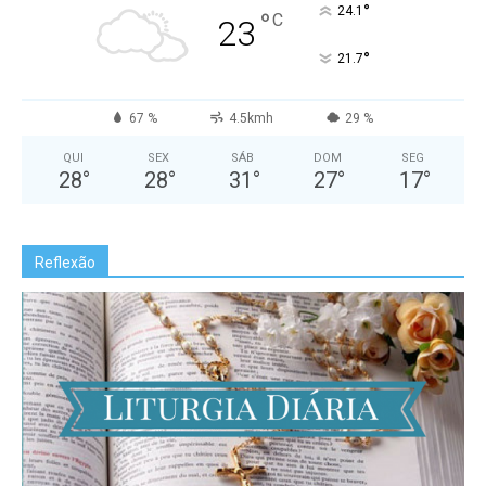
°
24.1
°
C
23
°
21.7
67 %
4.5kmh
29 %
QUI
SEX
SÁB
DOM
SEG
28
°
28
°
31
°
27
°
17
°
Reflexão