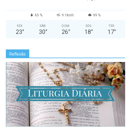
65 %
9.1kmh
99 %
SEX
SÁB
DOM
SEG
TER
23
°
30
°
26
°
18
°
17
°
Reflexão