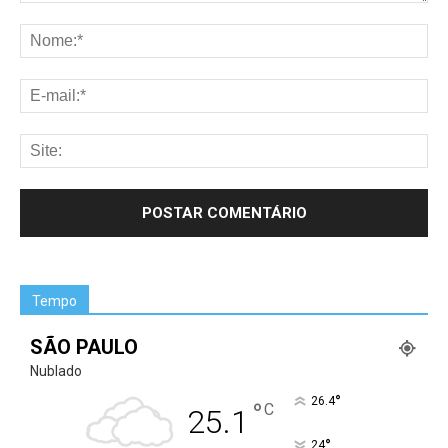
Tempo
SÃO PAULO
Nublado
°
26.4
°
C
25.1
°
24