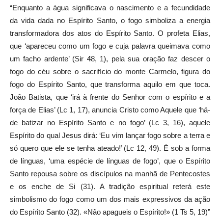
“Enquanto a água significava o nascimento e a fecundidade
da vida dada no Espírito Santo, o fogo simboliza a energia
transformadora dos atos do Espírito Santo. O profeta Elias,
que ‘apareceu como um fogo e cuja palavra queimava como
um facho ardente’ (Sir 48, 1), pela sua oração faz descer o
fogo do céu sobre o sacrifício do monte Carmelo, figura do
fogo do Espírito Santo, que transforma aquilo em que toca.
João Batista, que ‘irá à frente do Senhor com o espírito e a
força de Elias’ (Lc 1, 17), anuncia Cristo como Aquele que ‘há-
de batizar no Espírito Santo e no fogo’ (Lc 3, 16), aquele
Espírito do qual Jesus dirá: ‘Eu vim lançar fogo sobre a terra e
só quero que ele se tenha ateado!’ (Lc 12, 49). É sob a forma
de línguas, ‘uma espécie de línguas de fogo’, que o Espírito
Santo repousa sobre os discípulos na manhã de Pentecostes
e os enche de Si (31). A tradição espiritual reterá este
simbolismo do fogo como um dos mais expressivos da ação
do Espírito Santo (32). «Não apagueis o Espírito!» (1 Ts 5, 19)”