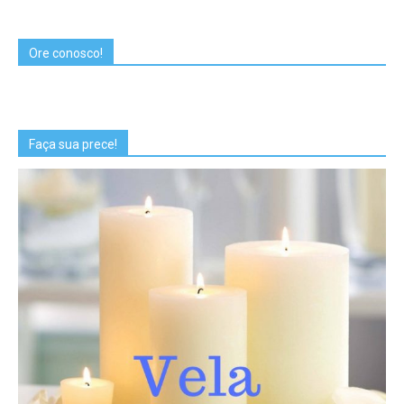
Ore conosco!
Faça sua prece!