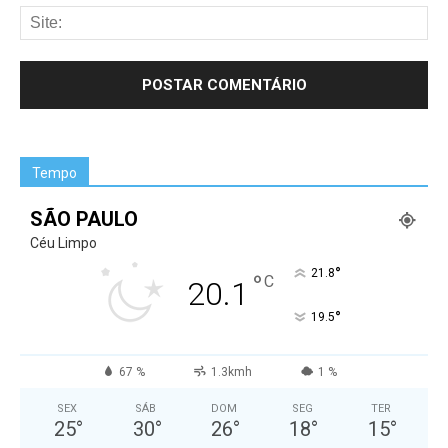
Tempo
SÃO PAULO
Céu Limpo
°
21.8
°
C
20.1
°
19.5
67 %
1.3kmh
1 %
SEX
SÁB
DOM
SEG
TER
25
°
30
°
26
°
18
°
15
°