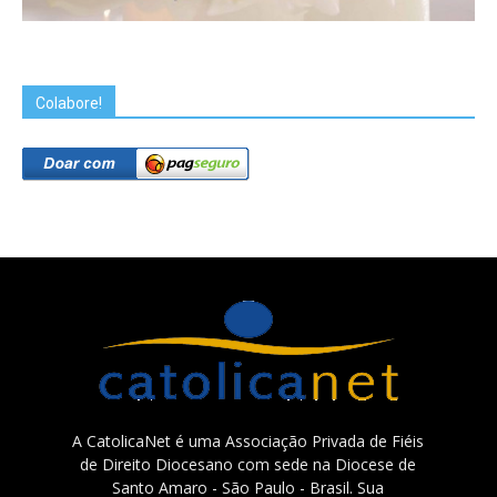
Colabore!
A CatolicaNet é uma Associação Privada de Fiéis
de Direito Diocesano com sede na Diocese de
Santo Amaro - São Paulo - Brasil. Sua