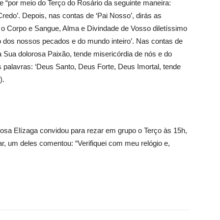
 “por meio do Terço do Rosário da seguinte maneira:
‘Credo’. Depois, nas contas de ‘Pai Nosso’, dirás as
o o Corpo e Sangue, Alma e Divindade de Vosso diletíssimo
 dos nossos pecados e do mundo inteiro’. Nas contas de
la Sua dolorosa Paixão, tende misericórdia de nós e do
s palavras: ‘Deus Santo, Deus Forte, Deus Imortal, tende
).
osa Elízaga convidou para rezar em grupo o Terço às 15h,
r, um deles comentou: “Verifiquei com meu relógio e,