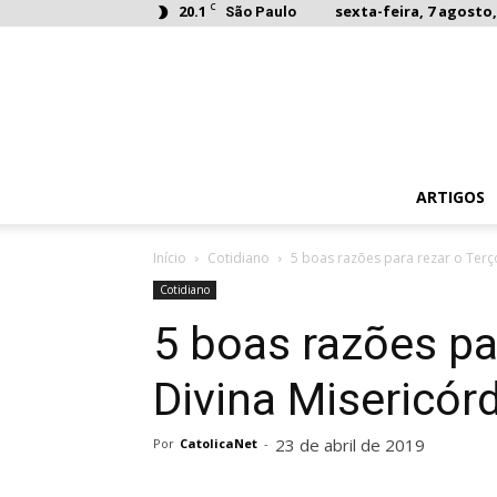
C
20.1
sexta-feira, 7 agosto,
São Paulo
ARTIGOS
Início
Cotidiano
5 boas razões para rezar o Terç
Cotidiano
5 boas razões pa
Divina Misericór
23 de abril de 2019
Por
CatolicaNet
-