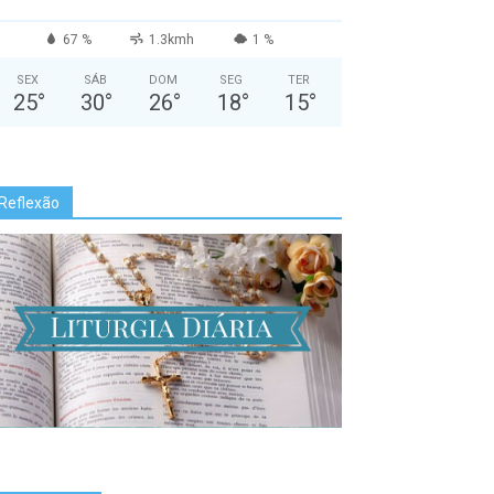
67 %
1.3kmh
1 %
SEX
SÁB
DOM
SEG
TER
25
°
30
°
26
°
18
°
15
°
Reflexão