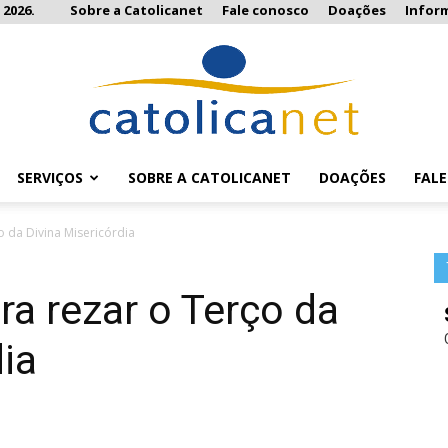
 2026.
Sobre a Catolicanet
Fale conosco
Doações
Infor
SERVIÇOS
SOBRE A CATOLICANET
DOAÇÕES
FAL
Catolicanet
o da Divina Misericórdia
ra rezar o Terço da
dia