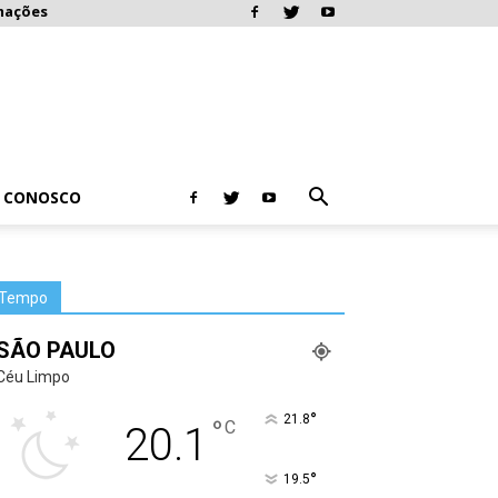
mações
E CONOSCO
Tempo
SÃO PAULO
Céu Limpo
°
21.8
°
C
20.1
°
19.5