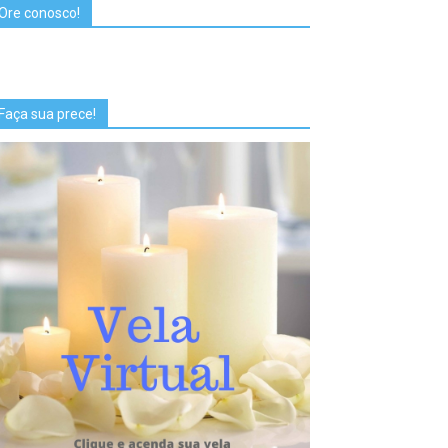
Ore conosco!
Faça sua prece!