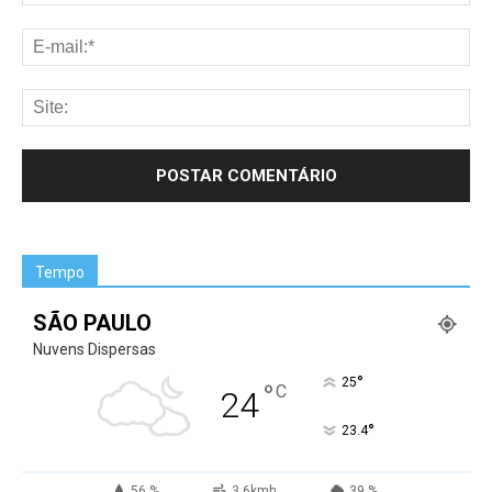
Tempo
SÃO PAULO
Nuvens Dispersas
°
25
°
C
24
°
23.4
56 %
3.6kmh
39 %