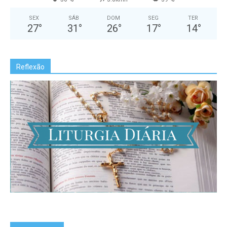
SEX
SÁB
DOM
SEG
TER
27
°
31
°
26
°
17
°
14
°
Reflexão