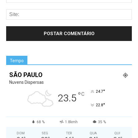
Tempo
SÃO PAULO
Nuvens Dispersas
°
24.7
°
C
23.5
°
22.8
68 %
1.8kmh
35 %
DOM
SEG
TER
QUA
QUI