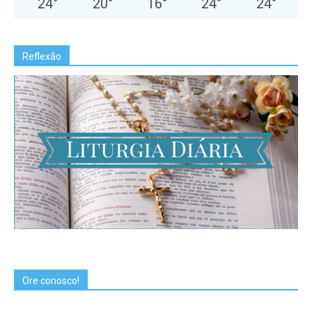
24
°
20
°
16
°
24
°
24
°
Reflexão
Ore conosco!