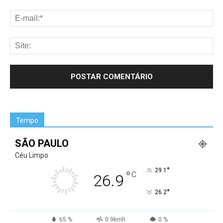
Tempo
SÃO PAULO
Céu Limpo
°
29.1
°
C
26.9
°
26.2
65 %
0.9kmh
0 %