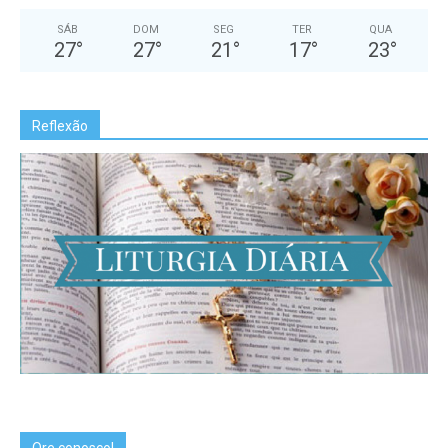
SÁB
DOM
SEG
TER
QUA
27
°
27
°
21
°
17
°
23
°
Reflexão
Ore conosco!