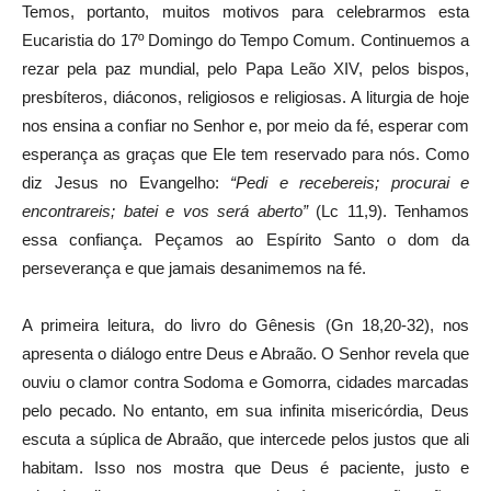
Temos, portanto, muitos motivos para celebrarmos esta
Eucaristia do 17º Domingo do Tempo Comum. Continuemos a
rezar pela paz mundial, pelo Papa Leão XIV, pelos bispos,
presbíteros, diáconos, religiosos e religiosas. A liturgia de hoje
nos ensina a confiar no Senhor e, por meio da fé, esperar com
esperança as graças que Ele tem reservado para nós. Como
diz Jesus no Evangelho:
“Pedi e recebereis; procurai e
encontrareis; batei e vos será aberto”
(Lc 11,9). Tenhamos
essa confiança. Peçamos ao Espírito Santo o dom da
perseverança e que jamais desanimemos na fé.
A primeira leitura, do livro do Gênesis (Gn 18,20-32), nos
apresenta o diálogo entre Deus e Abraão. O Senhor revela que
ouviu o clamor contra Sodoma e Gomorra, cidades marcadas
pelo pecado. No entanto, em sua infinita misericórdia, Deus
escuta a súplica de Abraão, que intercede pelos justos que ali
habitam. Isso nos mostra que Deus é paciente, justo e