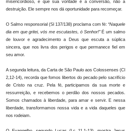
misericordioso, e que sua vontade é a conversão, não a
destruição. Ele sempre nos dá oportunidade para recomeçar.
O Salmo responsorial (Sl 137/138) proclama com fé:
“Naquele
dia em que gritei, vós me escutastes, ó Senhor!”
É um salmo
de louvor e agradecimento a Deus que escuta a súplica
sincera, que nos livra dos perigos e que permanece fiel em
seu amor.
A segunda leitura, da Carta de São Paulo aos Colossenses (Cl
2,12-14), recorda que fomos libertos do pecado pelo sacrifício
de Cristo na cruz. Pela fé, participamos da sua morte e
ressurreição, e recebemos o perdão dos nossos pecados.
Somos chamados à liberdade, para amar e servir. E nessa
liberdade, transformamos nossa vida e a vida daqueles que
nos rodeiam.
O Evangelho, segundo Lucas (Lc 11,1-13), mostra Jesus