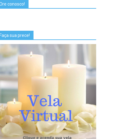
Ore conosco!
Faça sua prece!