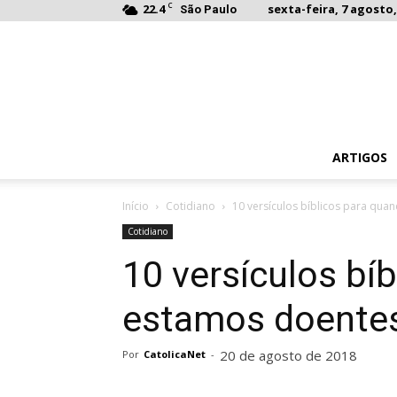
C
22.4
sexta-feira, 7 agosto,
São Paulo
ARTIGOS
Início
Cotidiano
10 versículos bíblicos para qu
Cotidiano
10 versículos bí
estamos doentes
20 de agosto de 2018
Por
CatolicaNet
-