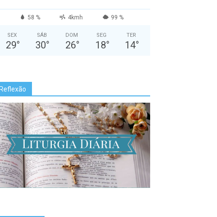
58 %
4kmh
99 %
SEX
SÁB
DOM
SEG
TER
29
°
30
°
26
°
18
°
14
°
Reflexão