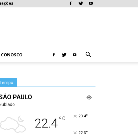
mações
E CONOSCO
Tempo
SÃO PAULO
Nublado
°
23.4
°
C
22.4
°
22.3