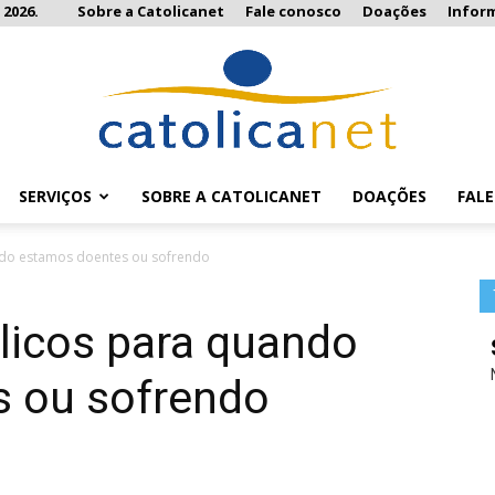
 2026.
Sobre a Catolicanet
Fale conosco
Doações
Infor
SERVIÇOS
SOBRE A CATOLICANET
DOAÇÕES
FAL
Catolicanet
ando estamos doentes ou sofrendo
blicos para quando
 ou sofrendo