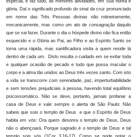
especial, e faz tudo, as menores atividades, em Sua honra e
glória. Daí o significado profundo do sinal da cruz pronunciado
em nome das Três Pessoas divinas não rotineiramente,
mecanicamente, mas como um ato de consagração daquilo
que se vai fazer. Durante o dia o hóspede divino não fica então
esquecido e o Glória ao Pai, ao Filho e ao Espírito Santo se
torna uma rápida, mas santificadora visita a quem reside lá
dentro de cada um. Disto resulta o cuidado em se evitar toda
e qualquer ocasião de pecado e tudo que possa macular o
corpo e a alma tão unidos ao Deus três vezes santo. Com isto
a vida se transcorre com serenidade, paz, imperturbabilidade
e sem tensões prejudiciais à pessoa, havendo total equilíbrio
psicossomático. Não se deve, portanto, jamais profanar a
casa de Deus e vale sempre o alerta de São Paulo: Não
sabeis que sois o templo de Deus e que o Espírito de Deus
habita em vós: Ora quem desonra o templo de Deus, Deus
não o abençoará. Porque sagrado é o templo de Deus e tal
templo sois vós (1Cor 3,16-17). Como se pode notar o