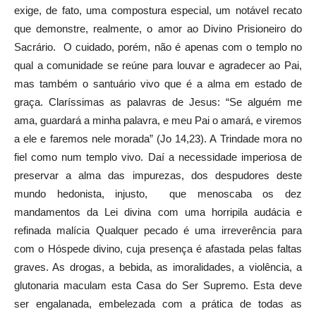
exige, de fato, uma compostura especial, um notável recato
que demonstre, realmente, o amor ao Divino Prisioneiro do
Sacrário. O cuidado, porém, não é apenas com o templo no
qual a comunidade se reúne para louvar e agradecer ao Pai,
mas também o santuário vivo que é a alma em estado de
graça. Claríssimas as palavras de Jesus: “Se alguém me
ama, guardará a minha palavra, e meu Pai o amará, e viremos
a ele e faremos nele morada” (Jo 14,23). A Trindade mora no
fiel como num templo vivo. Daí a necessidade imperiosa de
preservar a alma das impurezas, dos despudores deste
mundo hedonista, injusto, que menoscaba os dez
mandamentos da Lei divina com uma horripila audácia e
refinada malícia Qualquer pecado é uma irreverência para
com o Hóspede divino, cuja presença é afastada pelas faltas
graves. As drogas, a bebida, as imoralidades, a violência, a
glutonaria maculam esta Casa do Ser Supremo. Esta deve
ser engalanada, embelezada com a prática de todas as