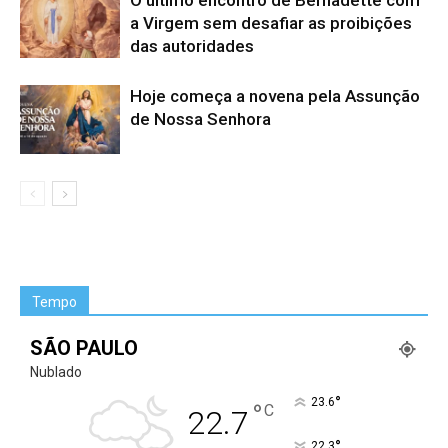
O último encontro de Bernadette com
a Virgem sem desafiar as proibições
das autoridades
Hoje começa a novena pela Assunção
de Nossa Senhora
Tempo
SÃO PAULO
Nublado
°
23.6
°
C
22.7
°
22.3