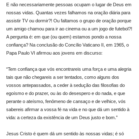
E não necessariamente pessoas ocupam o lugar de Deus em
nossas vidas. Quantas vezes falhamos na oração diária para
assistir TV ou dormir?! Ou faltamos o grupo de oração porque
um amigo chamou para ir ao cinema ou a um jogo de futebol?!
A pergunta é: em que (ou quem) estamos pondo a nossa
confiança? Na conclusão do Concílio Vaticano II, em 1965, o
Papa Paulo VI afirmou aos jovens em discurso:
“Tem confiança que vós encontrareis uma força e uma alegria
tais que não chegareis a ser tentados, como alguns dos
vossos antepassados, a ceder à sedução das filosofias do
egoísmo e do prazer, ou às do desespero e do nada, e que
perante o ateísmo, fenômeno de cansaço e de velhice, vós
sabereis afirmar a vossa fé na vida e no que dá um sentido à
vida: a certeza da existência de um Deus justo e bom.”
Jesus Cristo é quem dá um sentido às nossas vidas; é só