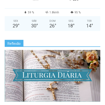
59 %
1.8kmh
95 %
SEX
SÁB
DOM
SEG
TER
29
°
30
°
26
°
18
°
14
°
Reflexão