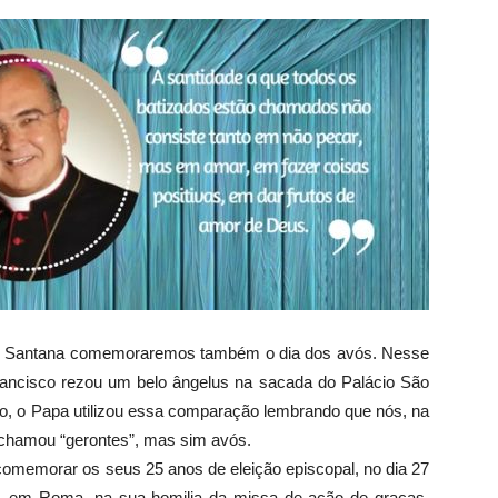
 e Santana comemoraremos também o dia dos avós. Nesse
rancisco rezou um belo ângelus na sacada do Palácio São
o, o Papa utilizou essa comparação lembrando que nós, na
 chamou “gerontes”, mas sim avós.
memorar os seus 25 anos de eleição episcopal, no dia 27
a, em Roma, na sua homilia da missa de ação de graças,