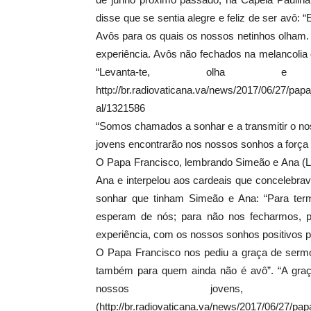
disse que se sentia alegre e feliz de ser avô: 
Avôs para os quais os nossos netinhos olham.
experiência. Avôs não fechados na melancolia d
“Levanta-te, olha e 
http://br.radiovaticana.va/news/2017/06/2
al/1321586
“Somos chamados a sonhar e a transmitir o nos
jovens encontrarão nos nossos sonhos a força pa
O Papa Francisco, lembrando Simeão e Ana (Lc
Ana e interpelou aos cardeais que concelebr
sonhar que tinham Simeão e Ana: “Para term
esperam de nós; para não nos fecharmos, 
experiência, com os nossos sonhos positivos par
O Papa Francisco nos pediu a graça de sermo
também para quem ainda não é avô”. “A graç
nossos jovens, e
(http://br.radiovaticana.va/news/2017/06/2