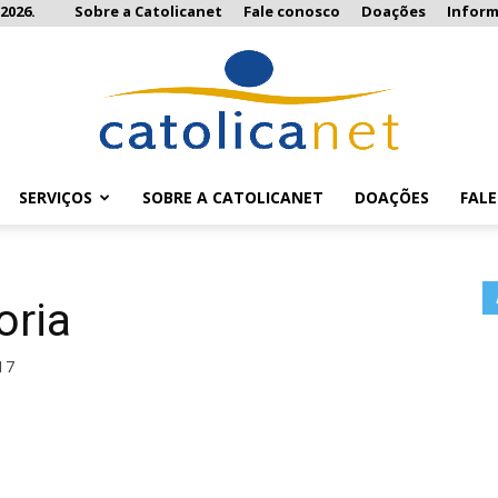
2026.
Sobre a Catolicanet
Fale conosco
Doações
Infor
SERVIÇOS
SOBRE A CATOLICANET
DOAÇÕES
FAL
Catolicanet
oria
17