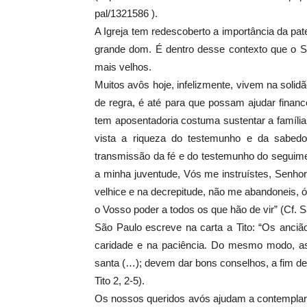
pal/1321586 ).
A Igreja tem redescoberto a importância da pat
grande dom. É dentro desse contexto que o 
mais velhos.
Muitos avôs hoje, infelizmente, vivem na solid
de regra, é até para que possam ajudar finan
tem aposentadoria costuma sustentar a famíl
vista a riqueza do testemunho e da sabed
transmissão da fé e do testemunho do seguime
a minha juventude, Vós me instruístes, Senho
velhice e na decrepitude, não me abandoneis, 
o Vosso poder a todos os que hão de vir” (Cf. Sa
São Paulo escreve na carta a Tito: “Os anciã
caridade e na paciência. Do mesmo modo, a
santa (…); devem dar bons conselhos, a fim de
Tito 2, 2-5).
Os nossos queridos avós ajudam a contemplar