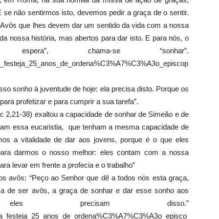
“E se não sentirmos isto, devemos pedir a graça de o sentir.
 Avôs que lhes devem dar um sentido da vida com a nossa
a nossa história, mas abertos para dar isto. E para nós, o
espera”, chama-se “sonhar”.
7/papa_festeja_25_anos_de_ordena%C3%A7%C3%A3o_episcop
so sonho à juventude de hoje: ela precisa disto. Porque os
ra profetizar e para cumprir a sua tarefa”.
 2,21-38) exaltou a capacidade de sonhar de Simeão e de
avam essa eucaristia, que tenham a mesma capacidade de
os a vitalidade de dar aos jovens, porque é o que eles
para darmos o nosso melhor: eles contam com a nossa
a levar em frente a profecia e o trabalho”
s avôs: “Peço ao Senhor que dê a todos nós esta graça,
a de ser avôs, a graça de sonhar e dar esse sonho aos
les precisam disso.”
7/papa_festeja_25_anos_de_ordena%C3%A7%C3%A3o_episco