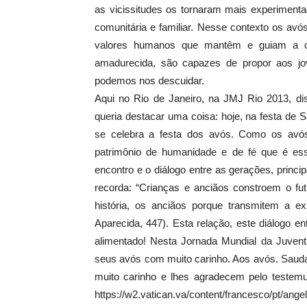
as vicissitudes os tornaram mais experimen
comunitária e familiar. Nesse contexto os avós
valores humanos que mantêm e guiam a con
amadurecida, são capazes de propor aos jo
podemos nos descuidar.
Aqui no Rio de Janeiro, na JMJ Rio 2013, dis
queria destacar uma coisa: hoje, na festa de
se celebra a festa dos avós. Como os avós
patrimônio de humanidade e de fé que é ess
encontro e o diálogo entre as gerações, princ
recorda: “Crianças e anciãos constroem o fut
história, os anciãos porque transmitem a e
Aparecida, 447). Esta relação, este diálogo 
alimentado! Nesta Jornada Mundial da Juven
seus avós com muito carinho. Aos avós. Saud
muito carinho e lhes agradecem pelo testem
https://w2.vatican.va/content/francesco/pt/an