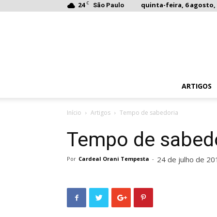
C
24
quinta-feira, 6 agosto, 
São Paulo
ARTIGOS
Início
Artigos
Tempo de sabedoria
Tempo de sabed
24 de julho de 20
Por
Cardeal Orani Tempesta
-