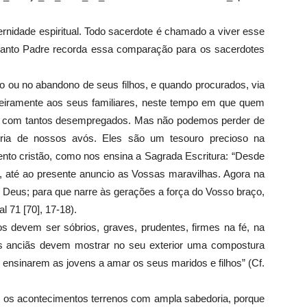
ernidade espiritual. Todo sacerdote é chamado a viver esse
Santo Padre recorda essa comparação para os sacerdotes
ão ou no abandono de seus filhos, e quando procurados, via
ceiramente aos seus familiares, neste tempo em que quem
ia com tantos desempregados. Mas não podemos perder de
oria de nossos avós. Eles são um tesouro precioso na
nto cristão, como nos ensina a Sagrada Escritura: “Desde
r, até ao presente anuncio as Vossas maravilhas. Agora na
ó Deus; para que narre às gerações a força do Vosso braço,
l 71 [70], 17-18).
os devem ser sóbrios, graves, prudentes, firmes na fé, na
s anciãs devem mostrar no seu exterior uma compostura
 ensinarem as jovens a amar os seus maridos e filhos” (Cf.
 os acontecimentos terrenos com ampla sabedoria, porque