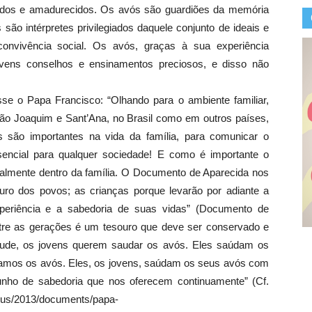
tados e amadurecidos. Os avós são guardiões da memória
 são intérpretes privilegiados daquele conjunto de ideais e
vivência social. Os avós, graças à sua experiência
vens conselhos e ensinamentos preciosos, e disso não
se o Papa Francisco: “Olhando para o ambiente familiar,
 São Joaquim e Sant’Ana, no Brasil como em outros países,
 são importantes na vida da família, para comunicar o
encial para qualquer sociedade! E como é importante o
ipalmente dentro da família. O Documento de Aparecida nos
uro dos povos; as crianças porque levarão por adiante a
xperiência e a sabedoria de suas vidas” (Documento de
entre as gerações é um tesouro que deve ser conservado e
tude, os jovens querem saudar os avós. Eles saúdam os
amos os avós. Eles, os jovens, saúdam os seus avós com
unho de sabedoria que nos oferecem continuamente” (Cf.
gelus/2013/documents/papa-