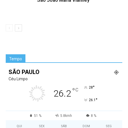
São João Maria Vianney
Tempo
SÃO PAULO
Céu Limpo
°
28
°
C
26.2
°
26.1
51 %
5.8kmh
8 %
QUI
SEX
SÁB
DOM
SEG