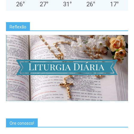
26
°
27
°
31
°
26
°
17
°
Reflexão
Ore conosco!