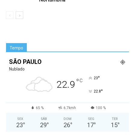
Tempo
SÃO PAULO
Nublado
°
23
°
C
22.9
°
22.8
65 %
6.7kmh
100 %
SEX
SÁB
DOM
SEG
TER
23
°
29
°
26
°
17
°
15
°