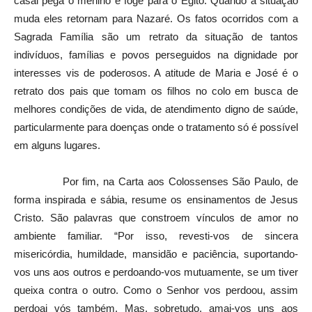
casal pega o menino e foge para o Egito. Quando a situação
muda eles retornam para Nazaré. Os fatos ocorridos com a
Sagrada Família são um retrato da situação de tantos
indivíduos, famílias e povos perseguidos na dignidade por
interesses vis de poderosos. A atitude de Maria e José é o
retrato dos pais que tomam os filhos no colo em busca de
melhores condições de vida, de atendimento digno de saúde,
particularmente para doenças onde o tratamento só é possível
em alguns lugares.
Por fim, na Carta aos Colossenses São Paulo, de
forma inspirada e sábia, resume os ensinamentos de Jesus
Cristo. São palavras que constroem vínculos de amor no
ambiente familiar. “Por isso, revesti-vos de sincera
misericórdia, humildade, mansidão e paciência, suportando-
vos uns aos outros e perdoando-vos mutuamente, se um tiver
queixa contra o outro. Como o Senhor vos perdoou, assim
perdoai vós também. Mas, sobretudo, amai-vos uns aos