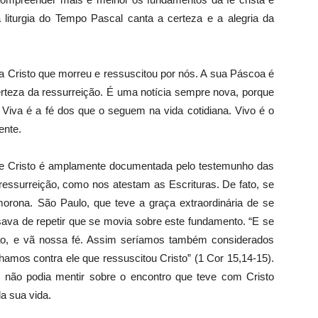
a liturgia do Tempo Pascal canta a certeza e a alegria da
isto que morreu e ressuscitou por nós. A sua Páscoa é
teza da ressurreição. É uma notícia sempre nova, porque
 Viva é a fé dos que o seguem na vida cotidiana. Vivo é o
ente.
risto é amplamente documentada pelo testemunho das
ssurreição, como nos atestam as Escrituras. De fato, se
smorona. São Paulo, que teve a graça extraordinária de se
sava de repetir que se movia sobre este fundamento. “E se
ção, e vã nossa fé. Assim seríamos também considerados
amos contra ele que ressuscitou Cristo” (1 Cor 15,14-15).
não podia mentir sobre o encontro que teve com Cristo
a sua vida.