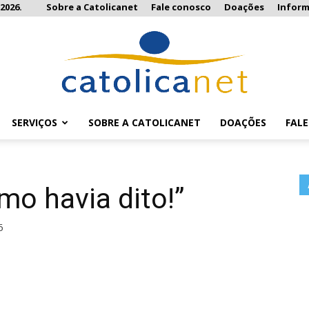
2026.
Sobre a Catolicanet
Fale conosco
Doações
Infor
SERVIÇOS
SOBRE A CATOLICANET
DOAÇÕES
FAL
Catolicanet
mo havia dito!”
6