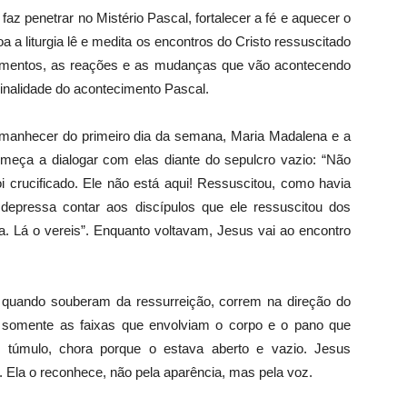
enetrar no Mistério Pascal, fortalecer a fé e aquecer o
a a liturgia lê e medita os encontros do Cristo ressuscitado
timentos, as reações e as mudanças que vão acontecendo
ginalidade do acontecimento Pascal.
ecer do primeiro dia da semana, Maria Madalena e a
meça a dialogar com elas diante do sepulcro vazio: “Não
i crucificado. Ele não está aqui! Ressuscitou, como havia
 depressa contar aos discípulos que ele ressuscitou dos
ia. Lá o vereis”. Enquanto voltavam, Jesus vai ao encontro
do souberam da ressurreição, correm na direção do
 somente as faixas que envolviam o corpo e o pano que
o túmulo, chora porque o estava aberto e vazio. Jesus
”. Ela o reconhece, não pela aparência, mas pela voz.