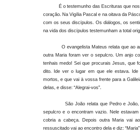
É o testemunho das Escrituras que nos faz p
coração. Na Vigília Pascal e na oitava da Pásco
com os seus discípulos. Os diálogos, os sen
na vida dos discípulos testemunham a total ori
O evangelista Mateus relata que ao amanh
outra Maria foram ver o sepulcro. Um anjo co
tenhais medo! Sei que procurais Jesus, que fo
dito. Ide ver o lugar em que ele estava. Ide
mortos, e que vai à vossa frente para a Galile
delas, e disse: “Alegrai-vos”.
São João relata que Pedro e João, quan
sepulcro e o encontram vazio. Nele estavam
cobria a cabeça. Depois outra Maria vai a
ressuscitado vai ao encontro dela e diz: “Maria