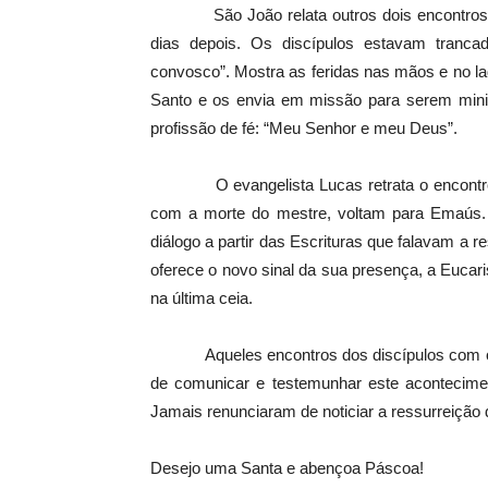
São João relata outros dois encontros com 
dias depois. Os discípulos estavam tranc
convosco”. Mostra as feridas nas mãos e no l
Santo e os envia em missão para serem minis
profissão de fé: “Meu Senhor e meu Deus”.
O evangelista Lucas retrata o encontro c
com a morte do mestre, voltam para Emaús.
diálogo a partir das Escrituras que falavam a 
oferece o novo sinal da sua presença, a Eucaris
na última ceia.
Aqueles encontros dos discípulos com o Cris
de comunicar e testemunhar este acontecime
Jamais renunciaram de noticiar a ressurreição 
Desejo uma Santa e abençoa Páscoa!