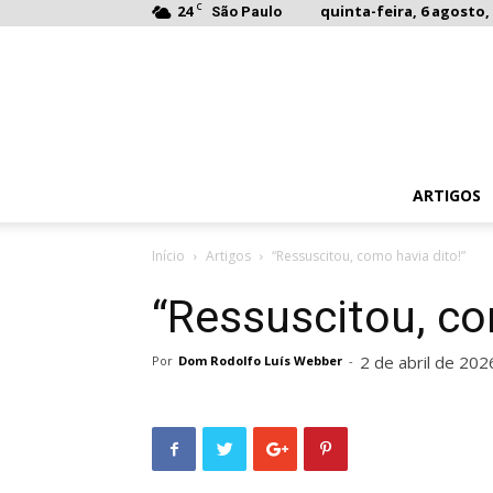
C
24
quinta-feira, 6 agosto, 
São Paulo
ARTIGOS
Início
Artigos
“Ressuscitou, como havia dito!”
“Ressuscitou, co
2 de abril de 202
Por
Dom Rodolfo Luís Webber
-