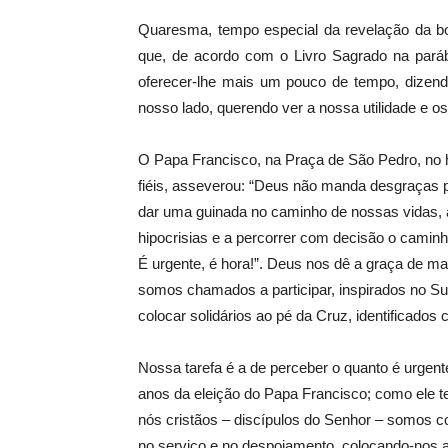
Quaresma, tempo especial da revelação da bo
que, de acordo com o Livro Sagrado na parábol
oferecer-lhe mais um pouco de tempo, dizen
nosso lado, querendo ver a nossa utilidade e os 
O Papa Francisco, na Praça de São Pedro, no ho
fiéis, asseverou: “Deus não manda desgraças p
dar uma guinada no caminho de nossas vidas, 
hipocrisias e a percorrer com decisão o camin
É urgente, é hora!”. Deus nos dê a graça de m
somos chamados a participar, inspirados no S
colocar solidários ao pé da Cruz, identificados
Nossa tarefa é a de perceber o quanto é urgent
anos da eleição do Papa Francisco; como ele t
nós cristãos – discípulos do Senhor – somos 
no serviço e no despojamento, colocando-nos ao 