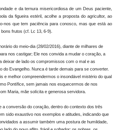
ndade e da ternura misericordiosa de um Deus paciente,
a da figueira estéril, acolhe a proposta do agricultor, ao
do-nos que tem paciência para conosco, mas que está ao
bons frutos (cf. Lc 13, 6-9).
rário do meio-dia (28/02/2016), diante de milhares de
ara nos castigar; Ele nos convida a mudar o coração, a
a deixar de lado os compromissos com o mal e as
ho do Evangelho. Nunca é tarde demais para se converter.
ais e melhor compreendermos o insondável mistério do qual
umo Pontífice, sem jamais nos esquecermos de nos
 com Maria, mãe solícita e generosa servidora.
e a conversão do coração, dentro do contexto dos três
em sido exaustivo nos exemplos e atitudes, indicando que
convidados a assumir também uma postura de humildade,
lado do povo aflito, frágil e sofredor: os pobres, os