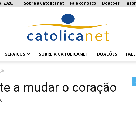
, 2026.
Sobre a Catolicanet
Fale conosco
Doações
Info
SERVIÇOS
SOBRE A CATOLICANET
DOAÇÕES
FAL
Catolicanet
ção
te a mudar o coração
16