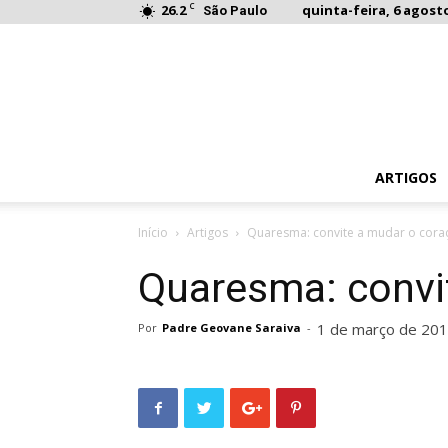
C
26.2
quinta-feira, 6 agosto
São Paulo
ARTIGOS
Início
Artigos
Quaresma: convite a mudar o cora
Quaresma: convi
1 de março de 20
Por
Padre Geovane Saraiva
-