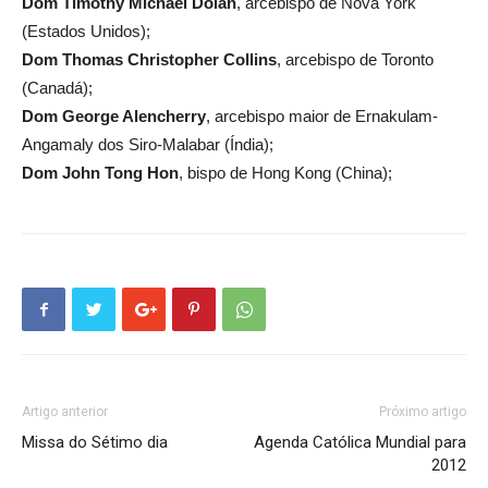
Dom Timothy Michael Dolan
, arcebispo de Nova York
(Estados Unidos);
Dom Thomas Christopher Collins
, arcebispo de Toronto
(Canadá);
Dom George Alencherry
, arcebispo maior de Ernakulam-
Angamaly dos Siro-Malabar (Índia);
Dom John Tong Hon
, bispo de Hong Kong (China);
Artigo anterior
Próximo artigo
Missa do Sétimo dia
Agenda Católica Mundial para
2012