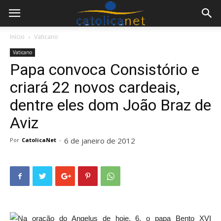
Início
Vaticano
Vaticano
Papa convoca Consistório e
criará 22 novos cardeais,
dentre eles dom João Braz de
Aviz
6 de janeiro de 2012
Por
CatolicaNet
-
Na oração do Angelus de hoje, 6, o papa Bento XVI