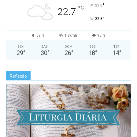
°
23.6
°
C
22.7
°
22.3
59 %
1.8kmh
95 %
SEX
SÁB
DOM
SEG
TER
29
°
30
°
26
°
18
°
14
°
Reflexão