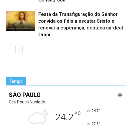
Festa da Transfiguração do Senhor
convida os fiéis a escutar Cristo e
renovar a esperança, destaca cardeal
Orani
Tempo
SÃO PAULO
Céu Pouco Nublado
°
24.7
°
C
24.2
°
22.3