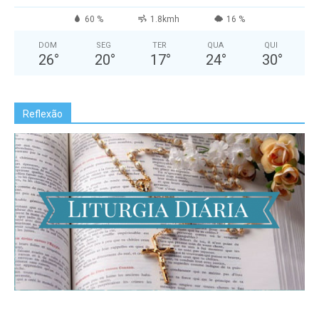
60 %
1.8kmh
16 %
DOM
SEG
TER
QUA
QUI
26
°
20
°
17
°
24
°
30
°
Reflexão