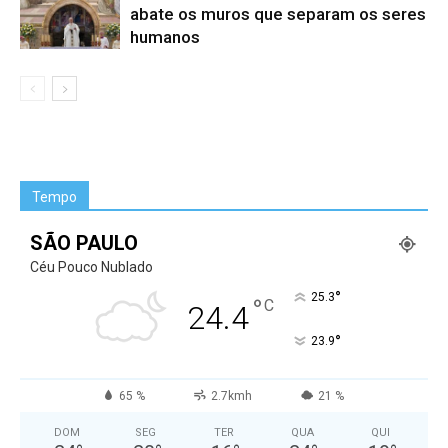
abate os muros que separam os seres
humanos
Tempo
SÃO PAULO
Céu Pouco Nublado
°
25.3
°
C
24.4
°
23.9
65 %
2.7kmh
21 %
DOM
SEG
TER
QUA
QUI