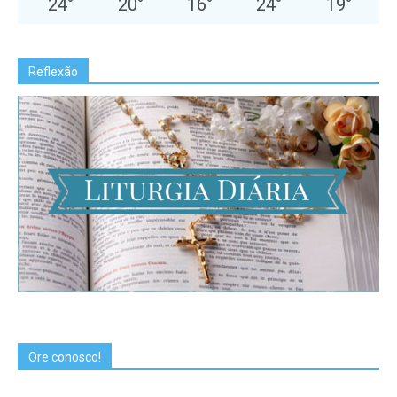
24
°
20
°
16
°
24
°
19
°
Reflexão
Ore conosco!