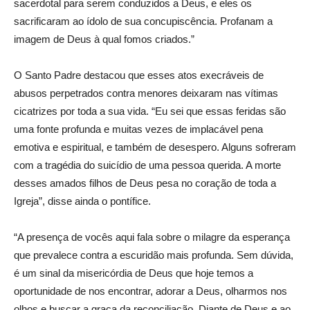
sacerdotal para serem conduzidos a Deus, e eles os
sacrificaram ao ídolo de sua concupiscência. Profanam a
imagem de Deus à qual fomos criados.”
O Santo Padre destacou que esses atos execráveis de
abusos perpetrados contra menores deixaram nas vítimas
cicatrizes por toda a sua vida. “Eu sei que essas feridas são
uma fonte profunda e muitas vezes de implacável pena
emotiva e espiritual, e também de desespero. Alguns sofreram
com a tragédia do suicídio de uma pessoa querida. A morte
desses amados filhos de Deus pesa no coração de toda a
Igreja”, disse ainda o pontífice.
“A presença de vocês aqui fala sobre o milagre da esperança
que prevalece contra a escuridão mais profunda. Sem dúvida,
é um sinal da misericórdia de Deus que hoje temos a
oportunidade de nos encontrar, adorar a Deus, olharmos nos
olhos e buscar a graça da reconciliação. Diante de Deus e ao