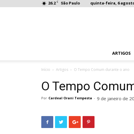
C
26.2
quinta-feira, 6 agosto
São Paulo
ARTIGOS
Início
Artigos
O Tempo Comum durante o ano
O Tempo Comum 
9 de janeiro de 2
Por
Cardeal Orani Tempesta
-