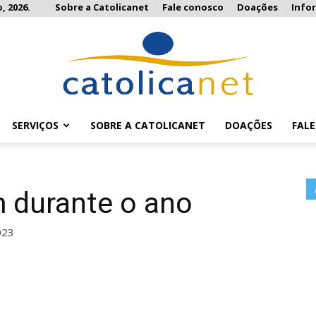
, 2026.
Sobre a Catolicanet
Fale conosco
Doações
Info
SERVIÇOS
SOBRE A CATOLICANET
DOAÇÕES
FAL
Catolicanet
durante o ano
023