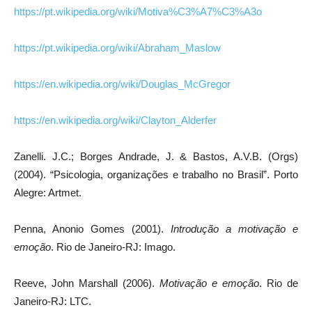
https://pt.wikipedia.org/wiki/Motiva%C3%A7%C3%A3o
https://pt.wikipedia.org/wiki/Abraham_Maslow
https://en.wikipedia.org/wiki/Douglas_McGregor
https://en.wikipedia.org/wiki/Clayton_Alderfer
Zanelli. J.C.; Borges Andrade, J. & Bastos, A.V.B. (Orgs)
(2004). “Psicologia, organizações e trabalho no Brasil”. Porto
Alegre: Artmet.
Penna, Anonio Gomes (2001).
Introdução a motivação e
emoção
. Rio de Janeiro-RJ: Imago.
Reeve, John Marshall (2006).
Motivação e emoção
. Rio de
Janeiro-RJ: LTC.