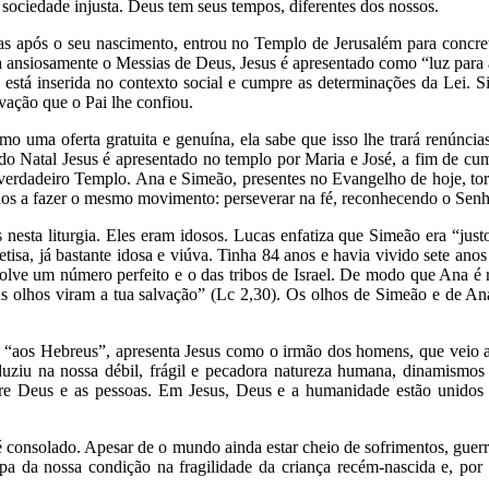
 sociedade injusta. Deus tem seus tempos, diferentes dos nossos.
 após o seu nascimento, entrou no Templo de Jerusalém para concretiz
a ansiosamente o Messias de Deus, Jesus é apresentado como “luz para a
, está inserida no contexto social e cumpre as determinações da Lei.
vação que o Pai lhe confiou.
 uma oferta gratuita e genuína, ela sabe que isso lhe trará renúncia
 do Natal Jesus é apresentado no templo por Maria e José, a fim de cu
 verdadeiro Templo. Ana e Simeão, presentes no Evangelho de hoje, to
s a fazer o mesmo movimento: perseverar na fé, reconhecendo o Senh
esta liturgia. Eles eram idosos. Lucas enfatiza que Simeão era “justo
fetisa, já bastante idosa e viúva. Tinha 84 anos e havia vivido sete a
volve um número perfeito e o das tribos de Israel. De modo que Ana é
eus olhos viram a tua salvação” (Lc 2,30). Os olhos de Simeão e de A
do “aos Hebreus”, apresenta Jesus como o irmão dos homens, que veio
uziu na nossa débil, frágil e pecadora natureza humana, dinamismos
entre Deus e as pessoas. Em Jesus, Deus e a humanidade estão unidos
consolado. Apesar de o mundo ainda estar cheio de sofrimentos, guerra
pa da nossa condição na fragilidade da criança recém-nascida e, por m