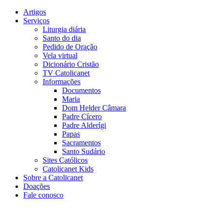
Artigos
Serviços
Liturgia diária
Santo do dia
Pedido de Oração
Vela virtual
Dicionário Cristão
TV Catolicanet
Informações
Documentos
Maria
Dom Helder Câmara
Padre Cícero
Padre Alderígi
Papas
Sacramentos
Santo Sudário
Sites Católicos
Catolicanet Kids
Sobre a Catolicanet
Doações
Fale conosco