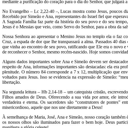
mediante a purificação do coração para o dia do Senhor, que julgará a
No Evangelho – Lc 2,22-40 –, Lucas mostra como Jesus, poucos dias
Recebido por Simeão e Ana, representantes do Israel fiel que esperav
A Sagrada Família faz parte da história do seu povo e do seu tempo
Jesus é o Messias que veio, como Servo do Senhor, para a obra da sal
Nossa Senhora ao apresentar o Menino Jesus no templo ela o faz como
Cruz, a espada de dor que lhe transpassará a alma. Passados 40 dias
que vinha ao encontro de seu povo, ratificando que Ele era o novo e
de reconhecer o Senhor, mesmo recém-nascido. Hoje somos convidado
Alguns dados importantes sobre Ana e Simeão devem ser destacados n
respeito de Ana, informações importantes são destacadas: ela era pro
plenitude. O número 84 corresponde a 7 x 12, multiplicação que en
voltados para Jesus. Isso se evidencia na expressão de Simeão: “m
libertação.
Na segunda leitura – Hb 2,14-18 – um catequista cristão, escreven
Filhos amados de Deus. Oferecendo a sua vida por amor, ele introd
verdadeira e eterna. Os sacerdotes são “construtores de pontes” 
misericordioso, aquele que nos une diretamente a Deus!
À semelhança de Maria, José, Ana e Simeão, nosso coração também é 
os nossos olhos são iluminados para fazer o bem hoje. Deus partici
manifesta a glória celeste!