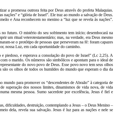
ar a promessa outrora feita por Deus através do profeta Malaquias.
s nações” e “glória de Israel”. Ele traz ao mundo a salvação de Deus.
 Simeão e Ana reconhecem no menino a “luz que se revela às nações”.
s no futuro. O mistério do seu sofrimento tem início; desembocará na
mprir um ritual veterotestamentário; mas, na verdade, era Deus mesmo
rnaram-se o protótipo de pessoas que perseveram na fé: foram capazes
or, nossa Luz, em cada oportunidade do caminho.
 e piedoso, e esperava a consolação do povo de Israel” (Lc 2,25). A
nos com o marido. Os números são simbólicos e apontam para o ideal de
 representante do novo povo de Deus. Esse povo novo tem seus olhos
na são os olhos de todos os humildes do mundo que esperam o dia da
 ao mundo para promover os “descendentes de Abraão” à categoria de
 de superação dos nossos limites, dinamismos de vida nova, de vida
 numa mesma pessoa. Sumo sacerdote por excelência, Jesus é fiel e
s, dificuldades, destruição, contemplando a Jesus – o Deus Menino –
eio dela, revela sua salvação. Jesus é luz para as nações e nele se