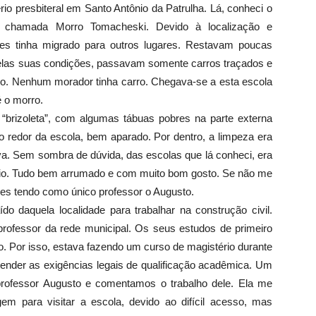
io presbiteral em Santo Antônio da Patrulha. Lá, conheci o
de chamada Morro Tomacheski. Devido à localização e
res tinha migrado para outros lugares. Restavam poucas
pelas suas condições, passavam somente carros traçados e
co. Nenhum morador tinha carro. Chegava-se a esta escola
 o morro.
brizoleta”, com algumas tábuas pobres na parte externa
 redor da escola, bem aparado. Por dentro, a limpeza era
va. Sem sombra de dúvida, das escolas que lá conheci, era
pio. Tudo bem arrumado e com muito bom gosto. Se não me
ies tendo como único professor o Augusto.
do daquela localidade para trabalhar na construção civil.
 professor da rede municipal. Os seus estudos de primeiro
o. Por isso, estava fazendo um curso de magistério durante
tender as exigências legais de qualificação acadêmica. Um
 professor Augusto e comentamos o trabalho dele. Ela me
m para visitar a escola, devido ao difícil acesso, mas