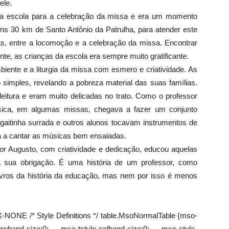
ele.
a escola para a celebração da missa e era um momento
s 30 km de Santo Antônio da Patrulha, para atender este
, entre a locomoção e a celebração da missa. Encontrar
e, as crianças da escola era sempre muito gratificante.
iente e a liturgia da missa com esmero e criatividade. As
 simples, revelando a pobreza material das suas famílias.
itura e eram muito delicadas no trato. Como o professor
ca, em algumas missas, chegava a fazer um conjunto
 gaitinha surrada e outros alunos tocavam instrumentos de
a a cantar as músicas bem ensaiadas.
sor Augusto, com criatividade e dedicação, educou aquelas
a sua obrigação. É uma história de um professor, como
ivros da história da educação, mas nem por isso é menos
-NONE /* Style Definitions */ table.MsoNormalTable {mso-
owband-size:0; mso-tstyle-colband-size:0; mso-style-