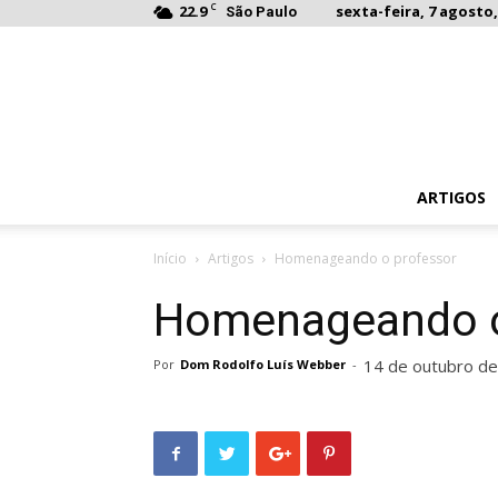
C
22.9
sexta-feira, 7 agosto,
São Paulo
ARTIGOS
Início
Artigos
Homenageando o professor
Homenageando o
14 de outubro d
Por
Dom Rodolfo Luís Webber
-