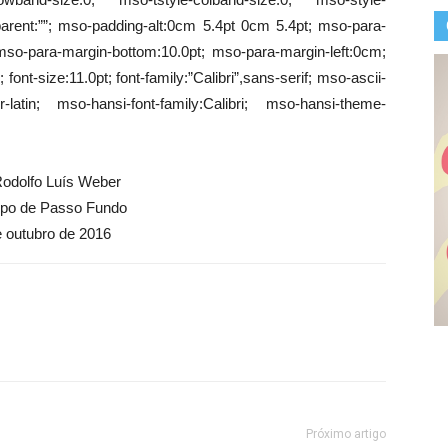
parent:””; mso-padding-alt:0cm 5.4pt 0cm 5.4pt; mso-para-
so-para-margin-bottom:10.0pt; mso-para-margin-left:0cm;
ont-size:11.0pt; font-family:”Calibri”,sans-serif; mso-ascii-
or-latin; mso-hansi-font-family:Calibri; mso-hansi-theme-
odolfo Luís Weber
spo de Passo Fundo
e outubro de 2016
Próximo artigo