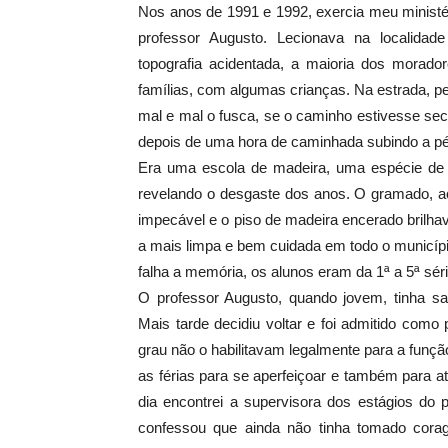
Nos anos de 1991 e 1992, exercia meu ministér
professor Augusto. Lecionava na localida
topografia acidentada, a maioria dos morado
famílias, com algumas crianças. Na estrada, 
mal e mal o fusca, se o caminho estivesse se
depois de uma hora de caminhada subindo a pé
Era uma escola de madeira, uma espécie de “
revelando o desgaste dos anos. O gramado, ao
impecável e o piso de madeira encerado brilha
a mais limpa e bem cuidada em todo o municí
falha a memória, os alunos eram da 1ª a 5ª sér
O professor Augusto, quando jovem, tinha saí
Mais tarde decidiu voltar e foi admitido como
grau não o habilitavam legalmente para a funçã
as férias para se aperfeiçoar e também para a
dia encontrei a supervisora dos estágios do
confessou que ainda não tinha tomado corage