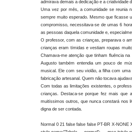
admirava demais a dedicação e a criatividade d
Uma vez por mês, a comunidade se reunia n
sempre muito esperado. Mesmo que ficasse un
compromisso, necessitava-se de umas 6 horas
as pessoas daquela comunidade e, especialment
O professor, com as crianças, preparava o amb
crianças eram tímidas e vestiam roupas muito
Chamava-me atenção que tinham fluência na le
Augusto também entendia um pouco de músi
musical. Ele com seu violão, a filha com uma
fabricação artesanal. Quem não tocava ajudav
Com todas as limitações existentes, o profes
crianças. Destaca-se porque fez mais que 
muitíssimos outros, que nunca constará nos l
digna de ser contada.
Normal 0 21 false false false PT-BR X-NONE X
style-name:”Tabela normal”; mso-tstyle-r