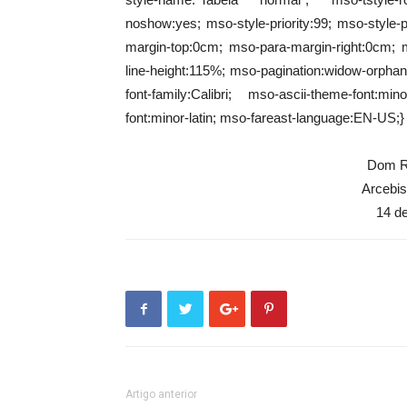
noshow:yes; mso-style-priority:99; mso-style-
margin-top:0cm; mso-para-margin-right:0cm; m
line-height:115%; mso-pagination:widow-orphan; f
font-family:Calibri; mso-ascii-theme-font:min
font:minor-latin; mso-fareast-language:EN-US;}
Dom R
Arcebi
14 d
Artigo anterior