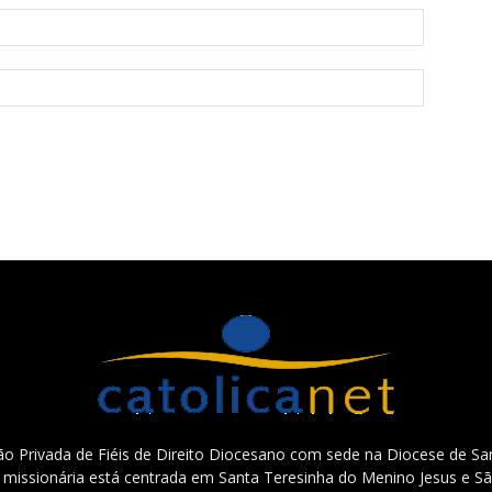
o Privada de Fiéis de Direito Diocesano com sede na Diocese de San
e missionária está centrada em Santa Teresinha do Menino Jesus e Sã