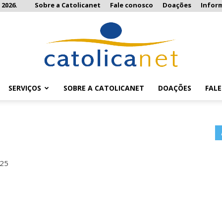
 2026.
Sobre a Catolicanet
Fale conosco
Doações
Infor
SERVIÇOS
SOBRE A CATOLICANET
DOAÇÕES
FAL
Catolicanet
025