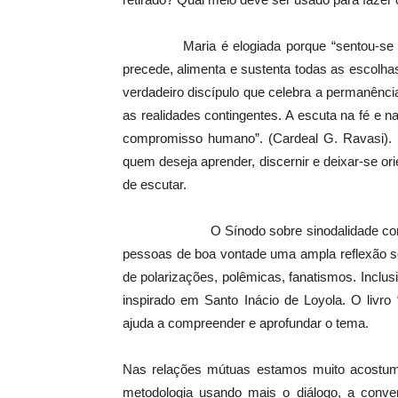
Maria é elogiada porque “sentou-se aos p
precede, alimenta e sustenta todas as escolha
verdadeiro discípulo que celebra a permanênc
as realidades contingentes. A escuta na fé e 
compromisso humano”. (Cardeal G. Ravasi). 
quem deseja aprender, discernir e deixar-se o
de escutar.
O Sínodo sobre sinodalidade concluído e
pessoas de boa vontade uma ampla reflexão so
de polarizações, polêmicas, fanatismos. Incl
inspirado em Santo Inácio de Loyola. O livro
ajuda a compreender e aprofundar o tema.
Nas relações mútuas estamos muito acostumad
metodologia usando mais o diálogo, a conver