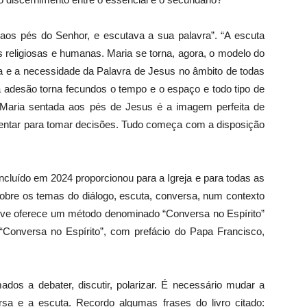
és do Senhor, e escutava a sua palavra”. “A escuta
s religiosas e humanas. Maria se torna, agora, o modelo do
ia e a necessidade da Palavra de Jesus no âmbito de todas
na adesão torna fecundos o tempo e o espaço e todo tipo de
Maria sentada aos pés de Jesus é a imagem perfeita de
rientar para tomar decisões. Tudo começa com a disposição
m 2024 proporcionou para a Igreja e para todas as
bre os temas do diálogo, escuta, conversa, num contexto
usive oferece um método denominado “Conversa no Espírito”
 “Conversa no Espírito”, com prefácio do Papa Francisco,
os a debater, discutir, polarizar. É necessário mudar a
sa e a escuta. Recordo algumas frases do livro citado: