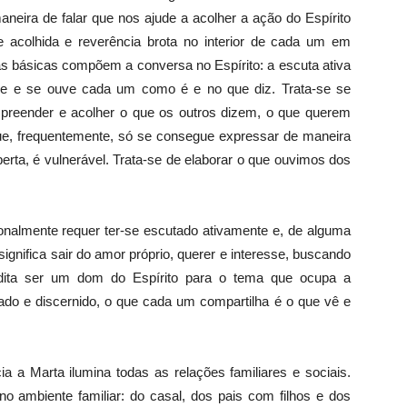
eira de falar que nos ajude a acolher a ação do Espírito
 acolhida e reverência brota no interior de cada um em
cas básicas compõem a conversa no Espírito: a escuta ativa
e-se e se ouve cada um como é e no que diz. Trata-se se
preender e acolher o que os outros dizem, o que querem
que, frequentemente, só se consegue expressar de maneira
erta, é vulnerável. Trata-se de elaborar o que ouvimos dos
cionalmente requer ter-se escutado ativamente e, de alguma
significa sair do amor próprio, querer e interesse, buscando
edita ser um dom do Espírito para o tema que ocupa a
ado e discernido, o que cada um compartilha é o que vê e
a a Marta ilumina todas as relações familiares e sociais.
o ambiente familiar: do casal, dos pais com filhos e dos