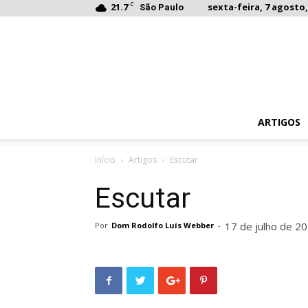
C
21.7
sexta-feira, 7 agosto,
São Paulo
ARTIGOS
Início
Artigos
Escutar
Escutar
17 de julho de 2
Por
Dom Rodolfo Luís Webber
-