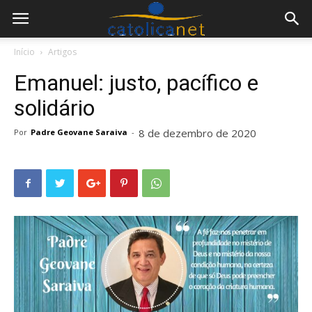
Início
Artigos
Emanuel: justo, pacífico e
solidário
8 de dezembro de 2020
Por
Padre Geovane Saraiva
-