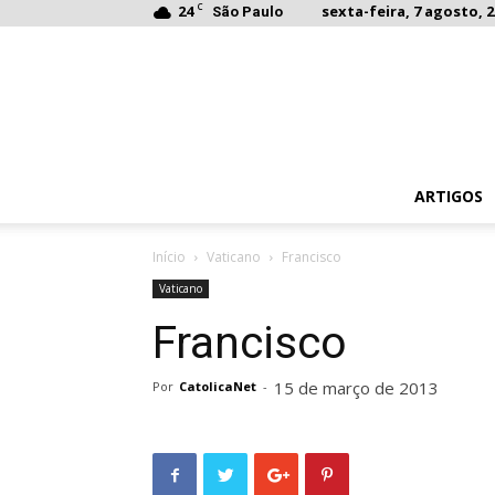
C
24
sexta-feira, 7 agosto, 2
São Paulo
ARTIGOS
Início
Vaticano
Francisco
Vaticano
Francisco
15 de março de 2013
Por
CatolicaNet
-