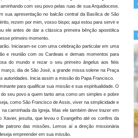
 caminhando com seu povo pelas ruas de sua Arquidiocese.
m sua apresentação no balcão central da Basílica de São
rito, rezem por mim, vosso bispo; aqui estou para servir e
 ele antes de dar a clássica primeira bênção apostólica
o esse primeiro momento.
icarão. Iniciaram-se com uma celebração particular em uma
ação e reunião com os Cardeais e demais momentos para
sa do mundo e rezar o seu primeiro ângelus aos fiéis
 março, dia de São José, a grande missa solene na Praça
 as autoridades. Inicia assim a missão do Papa Francisco.
ante para qualificar sua missão e sua espiritualidade. O
to do seu povo a quem tanto ama como um simples e pobre
seja, como São Francisco de Assis, viver na simplicidade e
 na caminhada da Igreja. Mas ele também deve trazer em
o Xavier, jesuíta, que levou o Evangelho até os confins da
de patrono das missões. Lemos aí a direção missionária
 deseja empreender em sua missão.