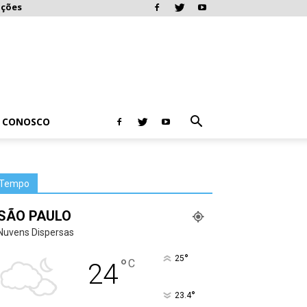
ações
E CONOSCO
Tempo
SÃO PAULO
Nuvens Dispersas
°
25
°
C
24
°
23.4