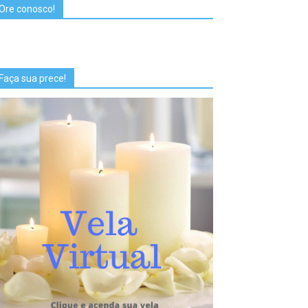
Ore conosco!
Faça sua prece!