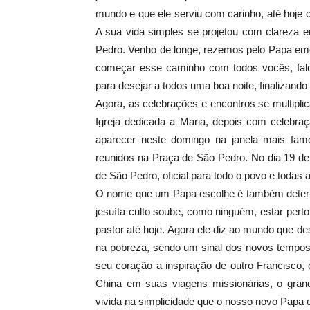
mundo e que ele serviu com carinho, até hoje
A sua vida simples se projetou com clareza e
Pedro. Venho de longe, rezemos pelo Papa emé
começar esse caminho com todos vocês, falou
para desejar a todos uma boa noite, finalizand
Agora, as celebrações e encontros se multipl
Igreja dedicada a Maria, depois com celebr
aparecer neste domingo na janela mais famo
reunidos na Praça de São Pedro. No dia 19 de
de São Pedro, oficial para todo o povo e todas
O nome que um Papa escolhe é também determin
jesuíta culto soube, como ninguém, estar per
pastor até hoje. Agora ele diz ao mundo que de
na pobreza, sendo um sinal dos novos tempos
seu coração a inspiração de outro Francisco, 
China em suas viagens missionárias, o gran
vivida na simplicidade que o nosso novo Papa