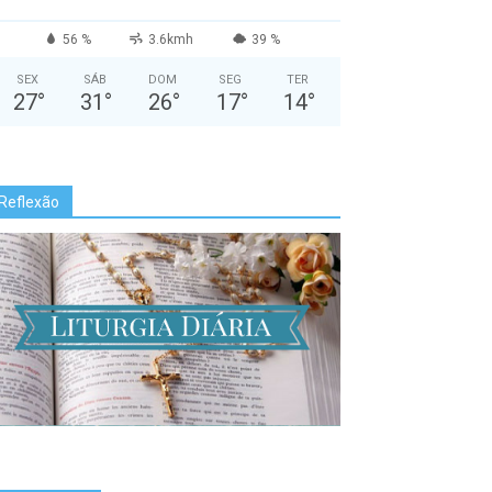
56 %
3.6kmh
39 %
SEX
SÁB
DOM
SEG
TER
27
°
31
°
26
°
17
°
14
°
Reflexão