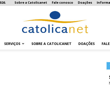
026.
Sobre a Catolicanet
Fale conosco
Doações
Inform
SERVIÇOS
SOBRE A CATOLICANET
DOAÇÕES
FAL
Catolicanet