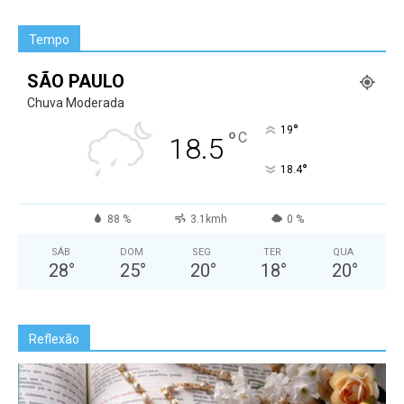
Tempo
SÃO PAULO
Chuva Moderada
°
19
°
C
18.5
°
18.4
88 %
3.1kmh
0 %
SÁB
DOM
SEG
TER
QUA
28
°
25
°
20
°
18
°
20
°
Reflexão