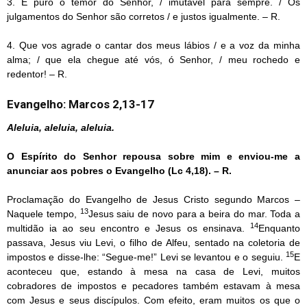
3. É puro o temor do Senhor, / imutável para sempre. / Os
julgamentos do Senhor são corretos / e justos igualmente. – R.
4. Que vos agrade o cantar dos meus lábios / e a voz da minha
alma; / que ela chegue até vós, ó Senhor, / meu rochedo e
redentor! – R.
Evangelho: Marcos 2,13-17
Aleluia, aleluia, aleluia.
O Espírito do Senhor repousa sobre mim e enviou-me a
anunciar aos pobres o Evangelho (Lc 4,18). – R.
Proclamação do Evangelho de Jesus Cristo segundo Marcos –
13
Naquele tempo,
Jesus saiu de novo para a beira do mar. Toda a
14
multidão ia ao seu encontro e Jesus os ensinava.
Enquanto
passava, Jesus viu Levi, o filho de Alfeu, sentado na coletoria de
15
impostos e disse-lhe: “Segue-me!” Levi se levantou e o seguiu.
E
aconteceu que, estando à mesa na casa de Levi, muitos
cobradores de impostos e pecadores também estavam à mesa
com Jesus e seus discípulos. Com efeito, eram muitos os que o