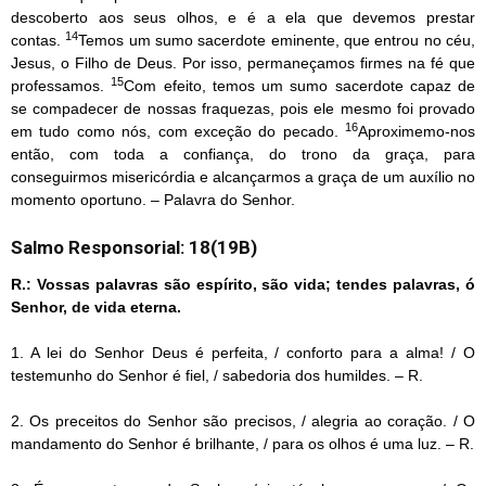
descoberto aos seus olhos, e é a ela que devemos prestar
14
contas.
Temos um sumo sacerdote eminente, que entrou no céu,
Jesus, o Filho de Deus. Por isso, permaneçamos firmes na fé que
15
professamos.
Com efeito, temos um sumo sacerdote capaz de
se compadecer de nossas fraquezas, pois ele mesmo foi provado
16
em tudo como nós, com exceção do pecado.
Aproximemo-nos
então, com toda a confiança, do trono da graça, para
conseguirmos misericórdia e alcançarmos a graça de um auxílio no
momento oportuno. – Palavra do Senhor.
Salmo Responsorial: 18(19B)
R.: Vossas palavras são espírito, são vida; tendes palavras, ó
Senhor, de vida eterna.
1. A lei do Senhor Deus é perfeita, / conforto para a alma! / O
testemunho do Senhor é fiel, / sabedoria dos humildes. – R.
2. Os preceitos do Senhor são precisos, / alegria ao coração. / O
mandamento do Senhor é brilhante, / para os olhos é uma luz. – R.