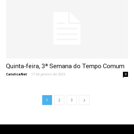
Quinta-feira, 3ª Semana do Tempo Comum
CatolicaNet
-
17 de janeiro de 2025
0
1
2
3