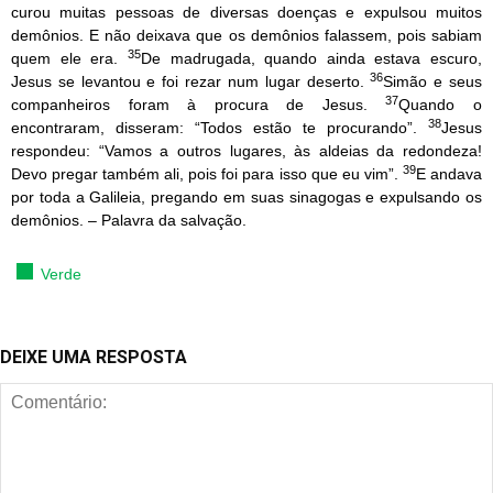
curou muitas pessoas de diversas doenças e expulsou muitos
demônios. E não deixava que os demônios falassem, pois sabiam
35
quem ele era.
De madrugada, quando ainda estava escuro,
36
Jesus se levantou e foi rezar num lugar deserto.
Simão e seus
37
companheiros foram à procura de Jesus.
Quando o
38
encontraram, disseram: “Todos estão te procurando”.
Jesus
respondeu: “Vamos a outros lugares, às aldeias da redondeza!
39
Devo pregar também ali, pois foi para isso que eu vim”.
E andava
por toda a Galileia, pregando em suas sinagogas e expulsando os
demônios. – Palavra da salvação.
Verde
DEIXE UMA RESPOSTA