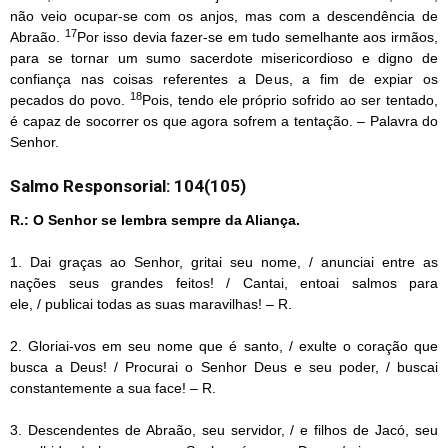
não veio ocupar-se com os anjos, mas com a descendência de
17
Abraão.
Por isso devia fazer-se em tudo semelhante aos irmãos,
para se tornar um sumo sacerdote misericordioso e digno de
confiança nas coisas referentes a Deus, a fim de expiar os
18
pecados do povo.
Pois, tendo ele próprio sofrido ao ser tentado,
é capaz de socorrer os que agora sofrem a tentação. – Palavra do
Senhor.
Salmo Responsorial: 104(105)
R.: O Senhor se lembra sempre da Aliança.
1. Dai graças ao Senhor, gritai seu nome, / anunciai entre as
nações seus grandes feitos! / Cantai, entoai salmos para
ele, / publicai todas as suas maravilhas! – R.
2. Gloriai-vos em seu nome que é santo, / exulte o coração que
busca a Deus! / Procurai o Senhor Deus e seu poder, / buscai
constantemente a sua face! – R.
3. Descendentes de Abraão, seu servidor, / e filhos de Jacó, seu