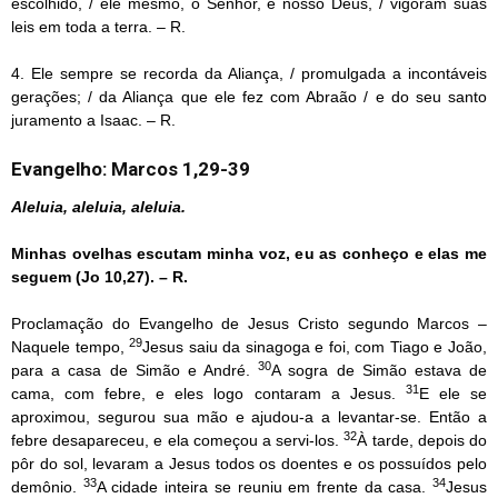
escolhido, / ele mesmo, o Senhor, é nosso Deus, / vigoram suas
leis em toda a terra. – R.
4. Ele sempre se recorda da Aliança, / promulgada a incontáveis
gerações; / da Aliança que ele fez com Abraão / e do seu santo
juramento a Isaac. – R.
Evangelho: Marcos 1,29-39
Aleluia, aleluia, aleluia.
Minhas ovelhas escutam minha voz, eu as conheço e elas me
seguem (Jo 10,27). – R.
Proclamação do Evangelho de Jesus Cristo segundo Marcos –
29
Naquele tempo,
Jesus saiu da sinagoga e foi, com Tiago e João,
30
para a casa de Simão e André.
A sogra de Simão estava de
31
cama, com febre, e eles logo contaram a Jesus.
E ele se
aproximou, segurou sua mão e ajudou-a a levantar-se. Então a
32
febre desapareceu, e ela começou a servi-los.
À tarde, depois do
pôr do sol, levaram a Jesus todos os doentes e os possuídos pelo
33
34
demônio.
A cidade inteira se reuniu em frente da casa.
Jesus