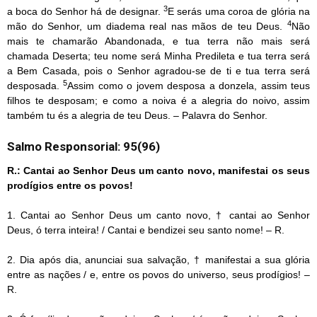
3
a boca do Senhor há de designar.
E serás uma coroa de glória na
4
mão do Senhor, um diadema real nas mãos de teu Deus.
Não
mais te chamarão Abandonada, e tua terra não mais será
chamada Deserta; teu nome será Minha Predileta e tua terra será
a Bem Casada, pois o Senhor agradou-se de ti e tua terra será
5
desposada.
Assim como o jovem desposa a donzela, assim teus
filhos te desposam; e como a noiva é a alegria do noivo, assim
também tu és a alegria de teu Deus. – Palavra do Senhor.
Salmo Responsorial: 95(96)
R.: Cantai ao Senhor Deus um canto novo, manifestai os seus
prodígios entre os povos!
1. Cantai ao Senhor Deus um canto novo, † cantai ao Senhor
Deus, ó terra inteira! / Cantai e bendizei seu santo nome! – R.
2. Dia após dia, anunciai sua salvação, † manifestai a sua glória
entre as nações / e, entre os povos do universo, seus prodígios! –
R.