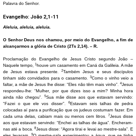
Palavra do Senhor.
Evangelho: João 2,1-11
Aleluia, aleluia, aleluia.
O Senhor Deus nos chamou, por meio do Evangelho, a fim de
alcançarmos a glória de Cristo (2Ts 2,14). – R.
Proclamação do Evangelho de Jesus Cristo segundo João –
1
Naquele tempo,
houve um casamento em Caná da Galileia. A mãe
2
de Jesus estava presente.
Também Jesus e seus discípulos
3
tinham sido convidados para o casamento.
Como o vinho veio a
4
faltar, a mãe de Jesus lhe disse: “Eles não têm mais vinho”.
Jesus
respondeu-lhe: “Mulher, por que dizes isso a mim? Minha hora
5
ainda não chegou”.
Sua mãe disse aos que estavam servindo:
6
“Fazei o que ele vos disser”.
Estavam seis talhas de pedra
colocadas aí para a purificação que os judeus costumam fazer. Em
7
cada uma delas, cabiam mais ou menos cem litros.
Jesus disse
aos que estavam servindo: “Enchei as talhas de água”. Encheram-
8
nas até a boca.
Jesus disse: “Agora tirai e levai ao mestre-sala”. E
9
eles levaram.
O mestre-sala experimentou a água, que se tinha