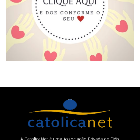
A CatolicaNet é uma Associação Privada de Fiéis