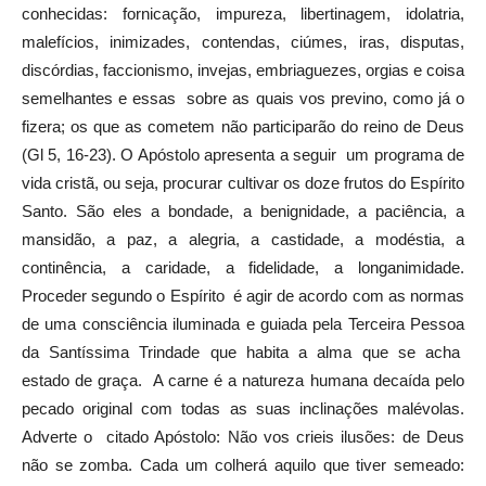
conhecidas: fornicação, impureza, libertinagem, idolatria,
malefícios, inimizades, contendas, ciúmes, iras, disputas,
discórdias, faccionismo, invejas, embriaguezes, orgias e coisa
semelhantes e essas sobre as quais vos previno, como já o
fizera; os que as cometem não participarão do reino de Deus
(Gl 5, 16-23). O Apóstolo apresenta a seguir um programa de
vida cristã, ou seja, procurar cultivar os doze frutos do Espírito
Santo. São eles a bondade, a benignidade, a paciência, a
mansidão, a paz, a alegria, a castidade, a modéstia, a
continência, a caridade, a fidelidade, a longanimidade.
Proceder segundo o Espírito é agir de acordo com as normas
de uma consciência iluminada e guiada pela Terceira Pessoa
da Santíssima Trindade que habita a alma que se acha
estado de graça. A carne é a natureza humana decaída pelo
pecado original com todas as suas inclinações malévolas.
Adverte o citado Apóstolo: Não vos crieis ilusões: de Deus
não se zomba. Cada um colherá aquilo que tiver semeado: