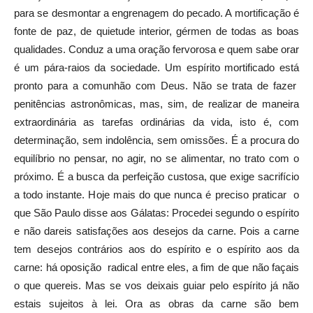
para se desmontar a engrenagem do pecado. A mortificação é
fonte de paz, de quietude interior, gérmen de todas as boas
qualidades. Conduz a uma oração fervorosa e quem sabe orar
é um pára-raios da sociedade. Um espírito mortificado está
pronto para a comunhão com Deus. Não se trata de fazer
penitências astronômicas, mas, sim, de realizar de maneira
extraordinária as tarefas ordinárias da vida, isto é, com
determinação, sem indolência, sem omissões. É a procura do
equilíbrio no pensar, no agir, no se alimentar, no trato com o
próximo. É a busca da perfeição custosa, que exige sacrifício
a todo instante. Hoje mais do que nunca é preciso praticar o
que São Paulo disse aos Gálatas: Procedei segundo o espírito
e não dareis satisfações aos desejos da carne. Pois a carne
tem desejos contrários aos do espírito e o espírito aos da
carne: há oposição radical entre eles, a fim de que não façais
o que quereis. Mas se vos deixais guiar pelo espírito já não
estais sujeitos à lei. Ora as obras da carne são bem