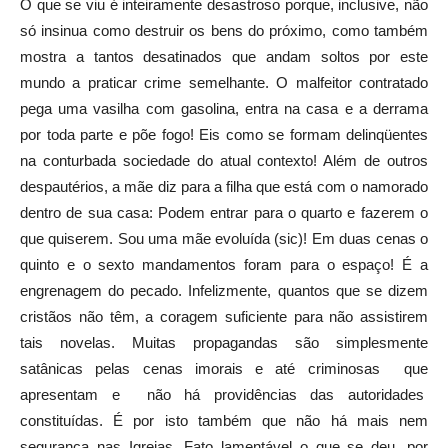
O que se viu é inteiramente desastroso porque, inclusive, não
só insinua como destruir os bens do próximo, como também
mostra a tantos desatinados que andam soltos por este
mundo a praticar crime semelhante. O malfeitor contratado
pega uma vasilha com gasolina, entra na casa e a derrama
por toda parte e põe fogo! Eis como se formam delinqüentes
na conturbada sociedade do atual contexto! Além de outros
despautérios, a mãe diz para a filha que está com o namorado
dentro de sua casa: Podem entrar para o quarto e fazerem o
que quiserem. Sou uma mãe evoluída (sic)! Em duas cenas o
quinto e o sexto mandamentos foram para o espaço! É a
engrenagem do pecado. Infelizmente, quantos que se dizem
cristãos não têm, a coragem suficiente para não assistirem
tais novelas. Muitas propagandas são simplesmente
satânicas pelas cenas imorais e até criminosas que
apresentam e não há providências das autoridades
constituídas. É por isto também que não há mais nem
segurança nas Igrejas. Fato lamentável o que se deu, por