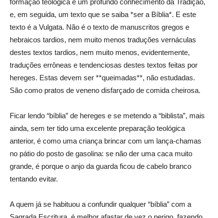
formação teológica e um profundo conhecimento da Tradição,
e, em seguida, um texto que se saiba *ser a Bíblia*. E este
texto é a Vulgata. Não é o texto de manuscritos gregos e
hebraicos tardios, nem muito menos traduções vernáculas
destes textos tardios, nem muito menos, evidentemente,
traduções errôneas e tendenciosas destes textos feitas por
hereges. Estas devem ser **queimadas**, não estudadas.
São como pratos de veneno disfarçado de comida cheirosa.
Ficar lendo “bíblia” de hereges e se metendo a “biblista”, mais
ainda, sem ter tido uma excelente preparação teológica
anterior, é como uma criança brincar com um lança-chamas
no pátio do posto de gasolina: se não der uma caca muito
grande, é porque o anjo da guarda ficou de cabelo branco
tentando evitar.
A quem já se habituou a confundir qualquer “bíblia” com a
Sagrada Escritura, é melhor afastar de vez o perigo, fazendo