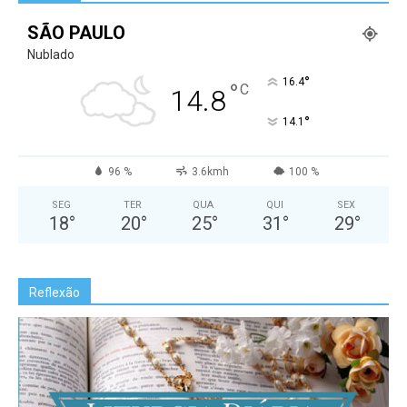
SÃO PAULO
Nublado
°
16.4
°
C
14.8
°
14.1
96 %
3.6kmh
100 %
SEG
TER
QUA
QUI
SEX
18
°
20
°
25
°
31
°
29
°
Reflexão