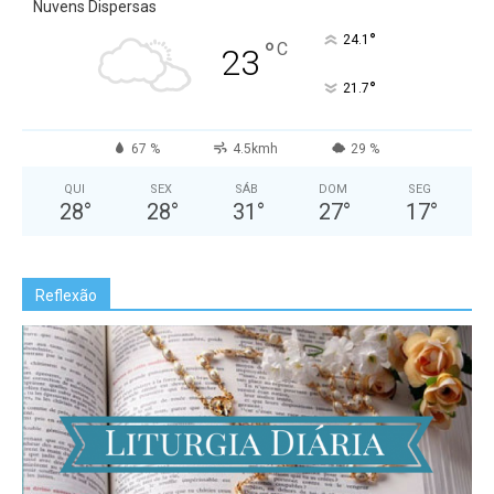
Nuvens Dispersas
°
24.1
°
C
23
°
21.7
67 %
4.5kmh
29 %
QUI
SEX
SÁB
DOM
SEG
28
°
28
°
31
°
27
°
17
°
Reflexão