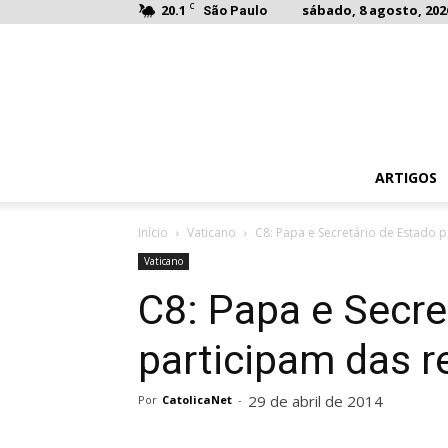
C
20.1
sábado, 8 agosto, 202
São Paulo
ARTIGOS
Início
Vaticano
C8: Papa e Secretário de Estado 
Vaticano
C8: Papa e Secre
participam das r
29 de abril de 2014
Por
CatolicaNet
-