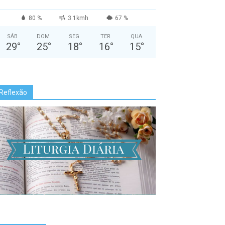
80 %
3.1kmh
67 %
SÁB
DOM
SEG
TER
QUA
29
°
25
°
18
°
16
°
15
°
Reflexão