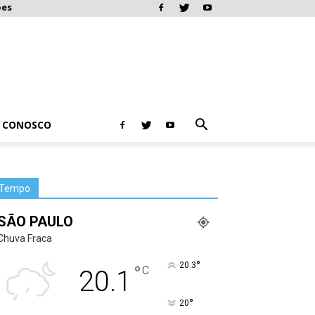
ões
E CONOSCO
Tempo
SÃO PAULO
Chuva Fraca
°
20.3
°
C
20.1
°
20