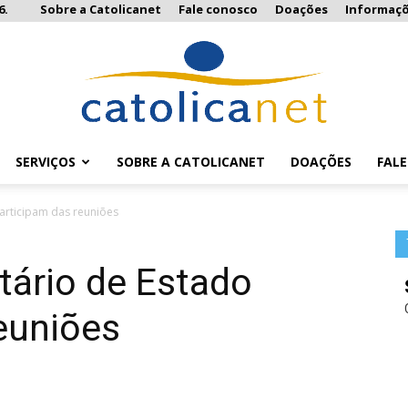
6.
Sobre a Catolicanet
Fale conosco
Doações
Informaç
SERVIÇOS
SOBRE A CATOLICANET
DOAÇÕES
FAL
Catolicanet
participam das reuniões
tário de Estado
euniões