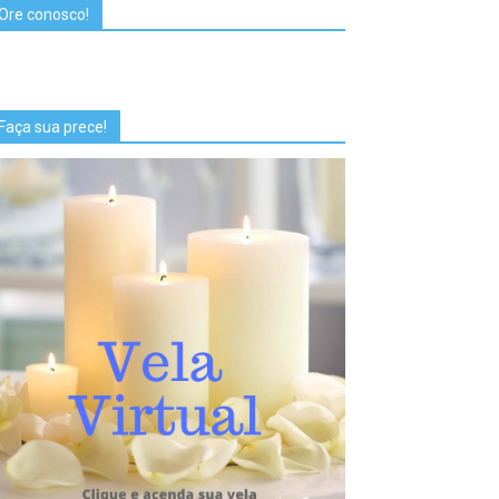
Ore conosco!
Faça sua prece!