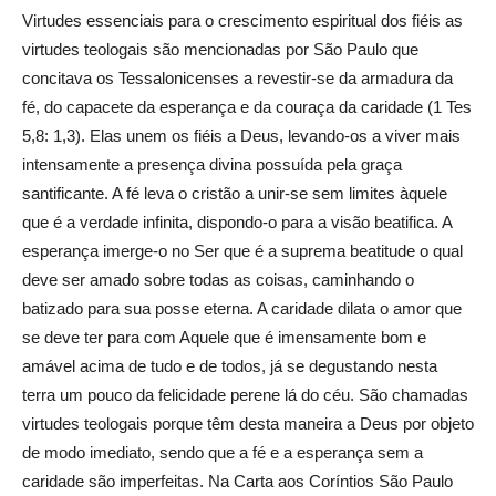
Virtudes essenciais para o crescimento espiritual dos fiéis as
virtudes teologais são mencionadas por São Paulo que
concitava os Tessalonicenses a revestir-se da armadura da
fé, do capacete da esperança e da couraça da caridade (1 Tes
5,8: 1,3). Elas unem os fiéis a Deus, levando-os a viver mais
intensamente a presença divina possuída pela graça
santificante. A fé leva o cristão a unir-se sem limites àquele
que é a verdade infinita, dispondo-o para a visão beatifica. A
esperança imerge-o no Ser que é a suprema beatitude o qual
deve ser amado sobre todas as coisas, caminhando o
batizado para sua posse eterna. A caridade dilata o amor que
se deve ter para com Aquele que é imensamente bom e
amável acima de tudo e de todos, já se degustando nesta
terra um pouco da felicidade perene lá do céu. São chamadas
virtudes teologais porque têm desta maneira a Deus por objeto
de modo imediato, sendo que a fé e a esperança sem a
caridade são imperfeitas. Na Carta aos Coríntios São Paulo