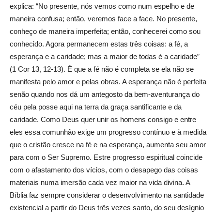
explica: “No presente, nós vemos como num espelho e de
maneira confusa; então, veremos face a face. No presente,
conheço de maneira imperfeita; então, conhecerei como sou
conhecido. Agora permanecem estas três coisas: a fé, a
esperança e a caridade; mas a maior de todas é a caridade”
(1 Cor 13, 12-13). É que a fé não é completa se ela não se
manifesta pelo amor e pelas obras. A esperança não é perfeita
senão quando nos dá um antegosto da bem-aventurança do
céu pela posse aqui na terra da graça santificante e da
caridade. Como Deus quer unir os homens consigo e entre
eles essa comunhão exige um progresso contínuo e à medida
que o cristão cresce na fé e na esperança, aumenta seu amor
para com o Ser Supremo. Estre progresso espiritual coincide
com o afastamento dos vícios, com o desapego das coisas
materiais numa imersão cada vez maior na vida divina. A
Bíblia faz sempre considerar o desenvolvimento na santidade
existencial a partir do Deus três vezes santo, do seu desígnio