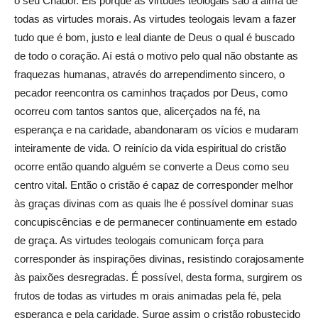
o seu Criador. Eis porque as virtudes teologais são a alma de
todas as virtudes morais. As virtudes teologais levam a fazer
tudo que é bom, justo e leal diante de Deus o qual é buscado
de todo o coração. Aí está o motivo pelo qual não obstante as
fraquezas humanas, através do arrependimento sincero, o
pecador reencontra os caminhos traçados por Deus, como
ocorreu com tantos santos que, alicerçados na fé, na
esperança e na caridade, abandonaram os vícios e mudaram
inteiramente de vida. O reinício da vida espiritual do cristão
ocorre então quando alguém se converte a Deus como seu
centro vital. Então o cristão é capaz de corresponder melhor
às graças divinas com as quais lhe é possível dominar suas
concupiscências e de permanecer continuamente em estado
de graça. As virtudes teologais comunicam força para
corresponder às inspirações divinas, resistindo corajosamente
às paixões desregradas. É possível, desta forma, surgirem os
frutos de todas as virtudes m orais animadas pela fé, pela
esperança e pela caridade. Surge assim o cristão robustecido