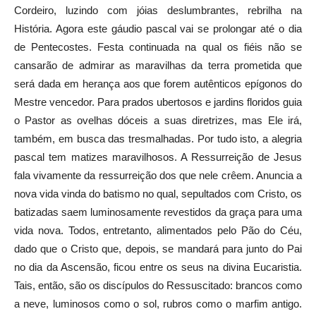
Cordeiro, luzindo com jóias deslumbrantes, rebrilha na
História. Agora este gáudio pascal vai se prolongar até o dia
de Pentecostes. Festa continuada na qual os fiéis não se
cansarão de admirar as maravilhas da terra prometida que
será dada em herança aos que forem autênticos epígonos do
Mestre vencedor. Para prados ubertosos e jardins floridos guia
o Pastor as ovelhas dóceis a suas diretrizes, mas Ele irá,
também, em busca das tresmalhadas. Por tudo isto, a alegria
pascal tem matizes maravilhosos. A Ressurreição de Jesus
fala vivamente da ressurreição dos que nele crêem. Anuncia a
nova vida vinda do batismo no qual, sepultados com Cristo, os
batizadas saem luminosamente revestidos da graça para uma
vida nova. Todos, entretanto, alimentados pelo Pão do Céu,
dado que o Cristo que, depois, se mandará para junto do Pai
no dia da Ascensão, ficou entre os seus na divina Eucaristia.
Tais, então, são os discípulos do Ressuscitado: brancos como
a neve, luminosos como o sol, rubros como o marfim antigo.