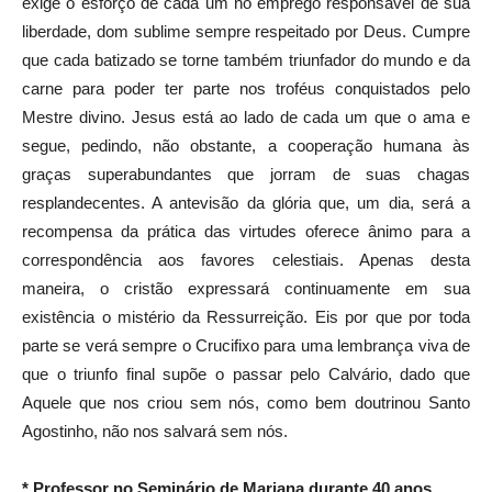
exige o esforço de cada um no emprego responsável de sua
liberdade, dom sublime sempre respeitado por Deus. Cumpre
que cada batizado se torne também triunfador do mundo e da
carne para poder ter parte nos troféus conquistados pelo
Mestre divino. Jesus está ao lado de cada um que o ama e
segue, pedindo, não obstante, a cooperação humana às
graças superabundantes que jorram de suas chagas
resplandecentes. A antevisão da glória que, um dia, será a
recompensa da prática das virtudes oferece ânimo para a
correspondência aos favores celestiais. Apenas desta
maneira, o cristão expressará continuamente em sua
existência o mistério da Ressurreição. Eis por que por toda
parte se verá sempre o Crucifixo para uma lembrança viva de
que o triunfo final supõe o passar pelo Calvário, dado que
Aquele que nos criou sem nós, como bem doutrinou Santo
Agostinho, não nos salvará sem nós.
* Professor no Seminário de Mariana durante 40 anos