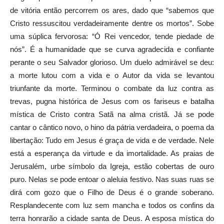
de vitória então percorrem os ares, dado que “sabemos que
Cristo ressuscitou verdadeiramente dentre os mortos”. Sobe
uma súplica fervorosa: “Ó Rei vencedor, tende piedade de
nós”. É a humanidade que se curva agradecida e confiante
perante o seu Salvador glorioso. Um duelo admirável se deu:
a morte lutou com a vida e o Autor da vida se levantou
triunfante da morte. Terminou o combate da luz contra as
trevas, pugna histórica de Jesus com os fariseus e batalha
mística de Cristo contra Satã na alma cristã. Já se pode
cantar o cântico novo, o hino da pátria verdadeira, o poema da
libertação: Tudo em Jesus é graça de vida e de verdade. Nele
está a esperança da virtude e da imortalidade. As praias de
Jerusalém, urbe símbolo da Igreja, estão cobertas de ouro
puro. Nelas se pode entoar o aleluia festivo. Nas suas ruas se
dirá com gozo que o Filho de Deus é o grande soberano.
Resplandecente com luz sem mancha e todos os confins da
terra honrarão a cidade santa de Deus. A esposa mística do