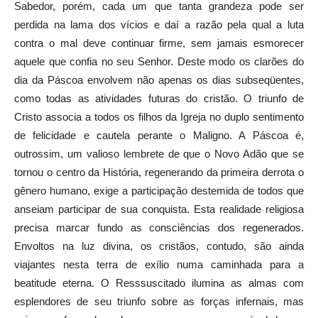
Sabedor, porém, cada um que tanta grandeza pode ser
perdida na lama dos vícios e daí a razão pela qual a luta
contra o mal deve continuar firme, sem jamais esmorecer
aquele que confia no seu Senhor. Deste modo os clarões do
dia da Páscoa envolvem não apenas os dias subseqüentes,
como todas as atividades futuras do cristão. O triunfo de
Cristo associa a todos os filhos da Igreja no duplo sentimento
de felicidade e cautela perante o Maligno. A Páscoa é,
outrossim, um valioso lembrete de que o Novo Adão que se
tornou o centro da História, regenerando da primeira derrota o
gênero humano, exige a participação destemida de todos que
anseiam participar de sua conquista. Esta realidade religiosa
precisa marcar fundo as consciências dos regenerados.
Envoltos na luz divina, os cristãos, contudo, são ainda
viajantes nesta terra de exílio numa caminhada para a
beatitude eterna. O Resssuscitado ilumina as almas com
esplendores de seu triunfo sobre as forças infernais, mas