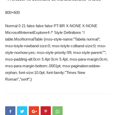
800×600
Normal 0 21 false false false PT-BR X-NONE X-NONE
MicrosoftInternetExplorer4 /* Style Definitions */
table.MsoNormalTable {mso-style-name:”Tabela normal”;
mso-tstyle-rowband-size:0; mso-tstyle-colband-size:0; mso-
style-noshow:yes; mso-style-priority:99; mso-style-parent:””;
mso-padding-alt:0cm 5.4pt 0cm 5.4pt; mso-para-margin:0cm;
mso-para-margin-bottom:.0001pt; mso-pagination:widow-
orphan; font-size:10.0pt; font-family:”Times New
Roman”,”serif”;}