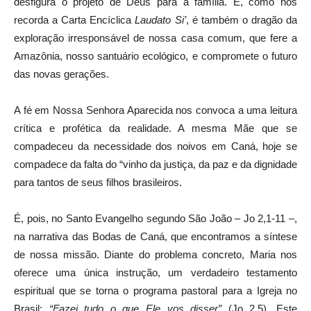
desfigura o projeto de Deus para a família. E, como nos
recorda a Carta Encíclica
Laudato Si’
, é também o dragão da
exploração irresponsável de nossa casa comum, que fere a
Amazônia, nosso santuário ecológico, e compromete o futuro
das novas gerações.
A fé em Nossa Senhora Aparecida nos convoca a uma leitura
crítica e profética da realidade. A mesma Mãe que se
compadeceu da necessidade dos noivos em Caná, hoje se
compadece da falta do “vinho da justiça, da paz e da dignidade
para tantos de seus filhos brasileiros.
É, pois, no Santo Evangelho segundo São João – Jo 2,1-11 –,
na narrativa das Bodas de Caná, que encontramos a síntese
de nossa missão. Diante do problema concreto, Maria nos
oferece uma única instrução, um verdadeiro testamento
espiritual que se torna o programa pastoral para a Igreja no
Brasil:
“Fazei tudo o que Ele vos disser”
(Jo 2,5). Este