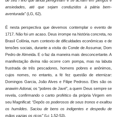
de seu Filho que ainda peregrinam e se acham em perigos e
ansiedades, até que sejam conduzidos à pátria bem-
aventurada”
(LG, 62).
É nesta perspectiva que devemos contemplar o evento de
1717. Não foi um acaso. Deus irrompe na história concreta, no
Brasil Colônia, num contexto de dificuldades econômicas e de
tensões sociais, durante a visita do Conde de Assumar, Dom
Pedro de Almeida. E o faz da maneira mais desconcertante. A
manifestação divina não ocorre com pompa, mas na labuta
frustrada de três pescadores, homens pobres e anônimos,
cujos nomes, no entanto, a fé fez questão de eternizar:
Domingos Garcia, João Alves e Filipe Pedroso. Eles são os
anawim Adonai
, os “pobres de Javé”, a quem Deus sempre se
revela, confirmando o canto profético da própria Virgem em
seu Magnificat:
“Depôs os poderosos de seus tronos e exaltou
os humildes. Saciou de bens os indigentes e despediu de
mãos vazias os ricos”
(Lc 1,52-53).