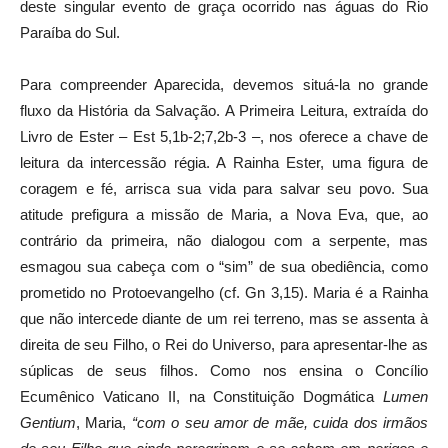
deste singular evento de graça ocorrido nas águas do Rio
Paraíba do Sul.
Para compreender Aparecida, devemos situá-la no grande
fluxo da História da Salvação. A Primeira Leitura, extraída do
Livro de Ester – Est 5,1b-2;7,2b-3 –, nos oferece a chave de
leitura da intercessão régia. A Rainha Ester, uma figura de
coragem e fé, arrisca sua vida para salvar seu povo. Sua
atitude prefigura a missão de Maria, a Nova Eva, que, ao
contrário da primeira, não dialogou com a serpente, mas
esmagou sua cabeça com o “sim” de sua obediência, como
prometido no Protoevangelho (cf. Gn 3,15). Maria é a Rainha
que não intercede diante de um rei terreno, mas se assenta à
direita de seu Filho, o Rei do Universo, para apresentar-lhe as
súplicas de seus filhos. Como nos ensina o Concílio
Ecumênico Vaticano II, na Constituição Dogmática
Lumen
Gentium
, Maria,
“com o seu amor de mãe, cuida dos irmãos