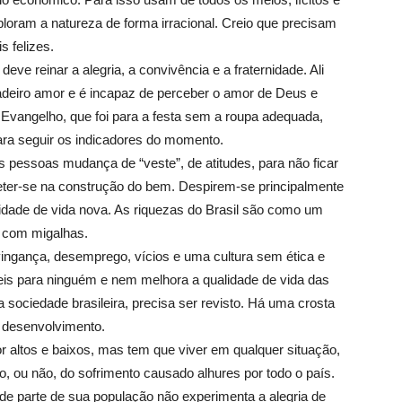
xploram a natureza de forma irracional. Creio que precisam
 felizes.
deve reinar a alegria, a convivência e a fraternidade. Ali
dadeiro amor e é incapaz de perceber o amor de Deus e
vangelho, que foi para a festa sem a roupa adequada,
para seguir os indicadores do momento.
 pessoas mudança de “veste”, de atitudes, para não ficar
ter-se na construção do bem. Despirem-se principalmente
cidade de vida nova. As riquezas do Brasil são como um
s com migalhas.
 vingança, desemprego, vícios e uma cultura sem ética e
is para ninguém e nem melhora a qualidade de vida das
sociedade brasileira, precisa ser revisto. Há uma crosta
l desenvolvimento.
or altos e baixos, mas tem que viver em qualquer situação,
, ou não, do sofrimento causado alhures por todo o país.
nde parte de sua população não experimenta a alegria de