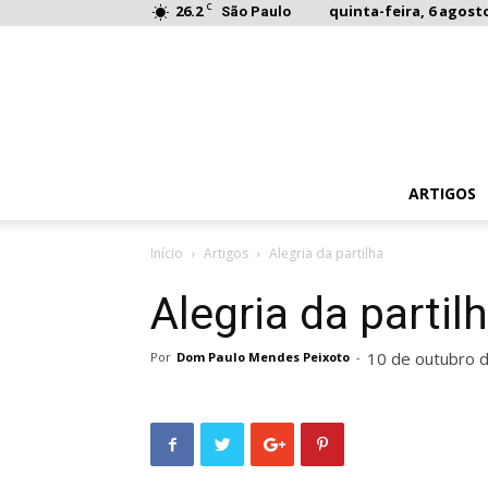
C
26.2
quinta-feira, 6 agosto
São Paulo
ARTIGOS
Início
Artigos
Alegria da partilha
Alegria da partil
10 de outubro 
Por
Dom Paulo Mendes Peixoto
-