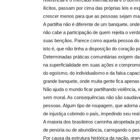
ilícitos, passam por cima das próprias leis e e
crescer menos para que as pessoas sejam mais
A partilha não é diferente de um banquete, onde 
não cabe a participação de quem rejeita o ver
suas bençãos. Parece como aquela pessoa do E
isto é, que não tinha a disposição do coração 
Determinadas práticas comunitárias exigem das
na superficialidade em suas ações e comprome
do egoísmo, do individualismo e da falsa capa
grande banquete, onde muita gente fica apena
Não ajuda o mundo ficar partilhando violência,
sem moral. As consequências não são saudáve
pessoas. Algum tipo de roupagem, que adorna a 
de injustiça cobrindo o país, impedindo seu rea
A maioria dos brasileiros caminha atropelada p
de penúria ou de abundância, carregando o peso
Por causa da estrutura histórica da nação, gra