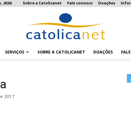
, 2026.
Sobre a Catolicanet
Fale conosco
Doações
Info
SERVIÇOS
SOBRE A CATOLICANET
DOAÇÕES
FAL
Catolicanet
ha
de 2017