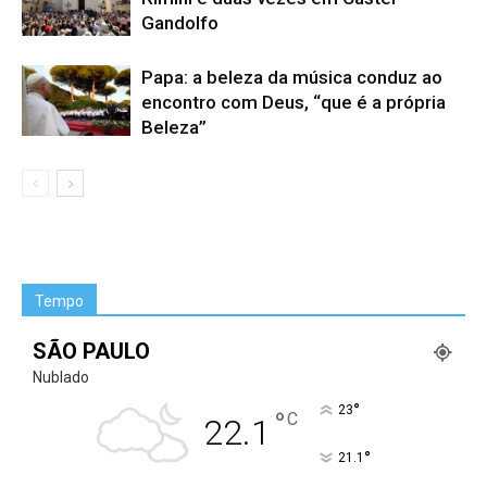
Gandolfo
Papa: a beleza da música conduz ao
encontro com Deus, “que é a própria
Beleza”
Tempo
SÃO PAULO
Nublado
°
23
°
C
22.1
°
21.1