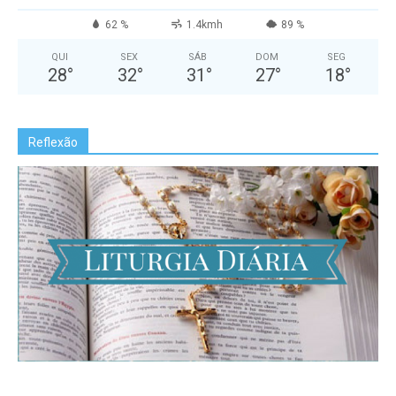
62 %
1.4kmh
89 %
QUI
SEX
SÁB
DOM
SEG
28
°
32
°
31
°
27
°
18
°
Reflexão