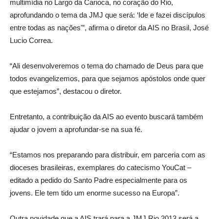
multimídia no Largo da Carioca, no coração do Rio,
aprofundando o tema da JMJ que será: ‘Ide e fazei discípulos
entre todas as nações'”, afirma o diretor da AIS no Brasil, José
Lucio Correa.
“Ali desenvolveremos o tema do chamado de Deus para que
todos evangelizemos, para que sejamos apóstolos onde quer
que estejamos”, destacou o diretor.
Entretanto, a contribuição da AIS ao evento buscará também
ajudar o jovem a aprofundar-se na sua fé.
“Estamos nos preparando para distribuir, em parceria com as
dioceses brasileiras, exemplares do catecismo YouCat –
editado a pedido do Santo Padre especialmente para os
jovens. Ele tem tido um enorme sucesso na Europa”.
Outra novidade que a AIS trará para a JMJ Rio 2013 será a