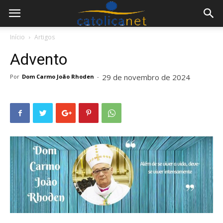
Início
Artigos
Advento
29 de novembro de 2024
Por
Dom Carmo João Rhoden
-