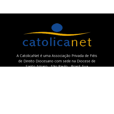
A CatolicaNet é uma Associação Privada de Fiéis
de Direito Diocesano com sede na Diocese de
Santo Amaro - São Paulo - Brasil. Sua
espiritualidade missionária está centrada em
Santa Teresinha do Menino Jesus e São Francisco
Xavier.
Contato:
catolicanet@catolicanet.com.br