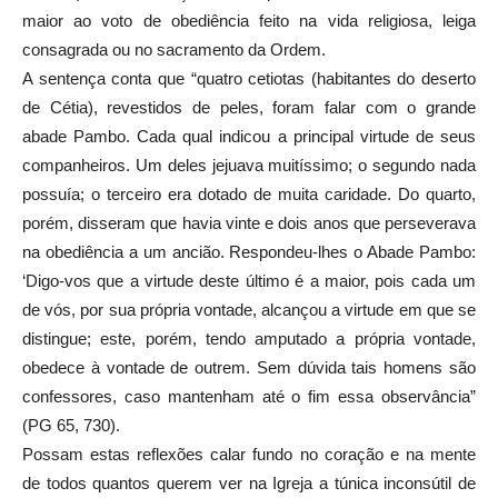
maior ao voto de obediência feito na vida religiosa, leiga
consagrada ou no sacramento da Ordem.
A sentença conta que “quatro cetiotas (habitantes do deserto
de Cétia), revestidos de peles, foram falar com o grande
abade Pambo. Cada qual indicou a principal virtude de seus
companheiros. Um deles jejuava muitíssimo; o segundo nada
possuía; o terceiro era dotado de muita caridade. Do quarto,
porém, disseram que havia vinte e dois anos que perseverava
na obediência a um ancião. Respondeu-lhes o Abade Pambo:
‘Digo-vos que a virtude deste último é a maior, pois cada um
de vós, por sua própria vontade, alcançou a virtude em que se
distingue; este, porém, tendo amputado a própria vontade,
obedece à vontade de outrem. Sem dúvida tais homens são
confessores, caso mantenham até o fim essa observância”
(PG 65, 730).
Possam estas reflexões calar fundo no coração e na mente
de todos quantos querem ver na Igreja a túnica inconsútil de