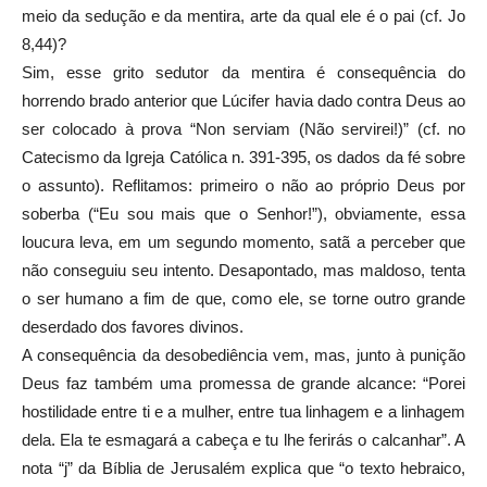
meio da sedução e da mentira, arte da qual ele é o pai (cf. Jo
8,44)?
Sim, esse grito sedutor da mentira é consequência do
horrendo brado anterior que Lúcifer havia dado contra Deus ao
ser colocado à prova “Non serviam (Não servirei!)” (cf. no
Catecismo da Igreja Católica n. 391-395, os dados da fé sobre
o assunto). Reflitamos: primeiro o não ao próprio Deus por
soberba (“Eu sou mais que o Senhor!”), obviamente, essa
loucura leva, em um segundo momento, satã a perceber que
não conseguiu seu intento. Desapontado, mas maldoso, tenta
o ser humano a fim de que, como ele, se torne outro grande
deserdado dos favores divinos.
A consequência da desobediência vem, mas, junto à punição
Deus faz também uma promessa de grande alcance: “Porei
hostilidade entre ti e a mulher, entre tua linhagem e a linhagem
dela. Ela te esmagará a cabeça e tu lhe ferirás o calcanhar”. A
nota “j” da Bíblia de Jerusalém explica que “o texto hebraico,