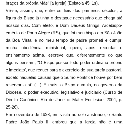
braços da própria Mãe” [a Igreja] (Epistola 45, 1s).
Vê-se, assim, que, entre os fiéis dos primeiros séculos, a
figura do Bispo já tinha o destaque necessário que chega até
nossos dias. Com efeito, é Dom Dadeus Grings, Arcebispo-
emérito de Porto Alegre (RS), que foi meu bispo em São João
da Boa Vista, e no meu tempo de padre prometi e cumpri
minha obediência ministerial, quem, após recordar o
ensinamento acima, escreve que, diferentemente do que
alguns pensam, “O Bispo possui ‘todo poder ordinário próprio
e imediato’, que requer para o exercício de sua tarefa pastoral,
exceto naquelas causas que o Sumo Pontífice houve por bem
reservar a si” (…) E mais: o Bispo cumula, no governo da
Diocese, o poder executivo, legislativo e judiciário (Curso de
Direito Canônico. Rio de Janeiro: Mater Ecclesiae, 2004, p.
25-26).
Em novembro de 1998, em visita ao solo austríaco, o Santo
Padre João Paulo II lembrou que a Igreja não é uma