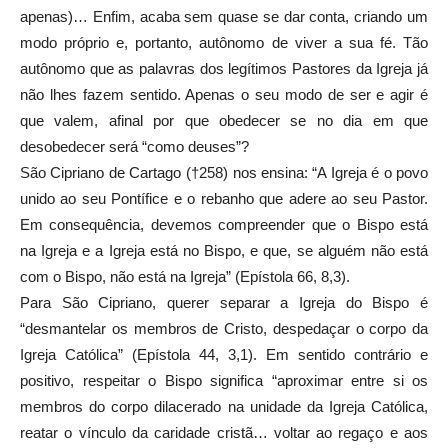
apenas)… Enfim, acaba sem quase se dar conta, criando um
modo próprio e, portanto, autônomo de viver a sua fé. Tão
autônomo que as palavras dos legítimos Pastores da Igreja já
não lhes fazem sentido. Apenas o seu modo de ser e agir é
que valem, afinal por que obedecer se no dia em que
desobedecer será “como deuses”?
São Cipriano de Cartago (†258) nos ensina: “A Igreja é o povo
unido ao seu Pontífice e o rebanho que adere ao seu Pastor.
Em consequência, devemos compreender que o Bispo está
na Igreja e a Igreja está no Bispo, e que, se alguém não está
com o Bispo, não está na Igreja” (Epístola 66, 8,3).
Para São Cipriano, querer separar a Igreja do Bispo é
“desmantelar os membros de Cristo, despedaçar o corpo da
Igreja Católica” (Epístola 44, 3,1). Em sentido contrário e
positivo, respeitar o Bispo significa “aproximar entre si os
membros do corpo dilacerado na unidade da Igreja Católica,
reatar o vínculo da caridade cristã… voltar ao regaço e aos