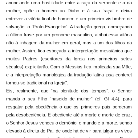
anunciando uma hostilidade entre a raça da serpente e a da
mulher, opõe o homem ao Diabo e à sua ‘raça’ e deixa
entrever a vitória final do homem: é um primeiro vislumbre de
salvação: o ‘Proto-Evangelho’. A tradução grega, começando
a última frase por um pronome masculino, atribui essa vitória
não à linhagem da mulher em geral, mas a um dos filhos da
mulher. Assim, fica esboçada a interpretação messiânica que
muitos Padres (escritores da Igreja nos primeiros setes
séculos) explicitarão. Com o Messias fica implicada sua Mãe,
e a interpretação mariológica da tradução latina ipsa conteret
tornou-se tradicional na Igreja”.
Eis, realmente, que “na plenitude dos tempos”, o Senhor
manda o seu Filho “nascido de mulher” (cf. Gl 4,4), para
resgatar pela obediência o que os primeiros pais perderam
pela desobediência. E obediente até a morte e morte de cruz,
o Senhor Jesus venceu o demônio, o mundo e a morte, sendo
elevado à direita do Pai, de onde há de vir para julgar os vivos