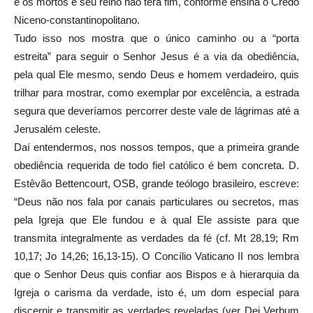
e os mortos e seu reino não terá fim, conforme ensina o Credo
Niceno-constantinopolitano.
Tudo isso nos mostra que o único caminho ou a “porta
estreita” para seguir o Senhor Jesus é a via da obediência,
pela qual Ele mesmo, sendo Deus e homem verdadeiro, quis
trilhar para mostrar, como exemplar por excelência, a estrada
segura que deveríamos percorrer deste vale de lágrimas até a
Jerusalém celeste.
Daí entendermos, nos nossos tempos, que a primeira grande
obediência requerida de todo fiel católico é bem concreta. D.
Estêvão Bettencourt, OSB, grande teólogo brasileiro, escreve:
“Deus não nos fala por canais particulares ou secretos, mas
pela Igreja que Ele fundou e à qual Ele assiste para que
transmita integralmente as verdades da fé (cf. Mt 28,19; Rm
10,17; Jo 14,26; 16,13-15). O Concílio Vaticano II nos lembra
que o Senhor Deus quis confiar aos Bispos e à hierarquia da
Igreja o carisma da verdade, isto é, um dom especial para
discernir e transmitir as verdades reveladas (ver Dei Verbum