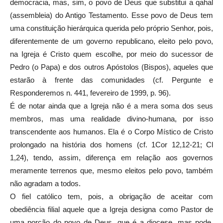
democracia, mas, sim, o povo de Deus que substitui a qahal
(assembleia) do Antigo Testamento. Esse povo de Deus tem
uma constituição hierárquica querida pelo próprio Senhor, pois,
diferentemente de um governo republicano, eleito pelo povo,
na Igreja é Cristo quem escolhe, por meio do sucessor de
Pedro (o Papa) e dos outros Apóstolos (Bispos), aqueles que
estarão à frente das comunidades (cf. Pergunte e
Responderemos n. 441, fevereiro de 1999, p. 96).
É de notar ainda que a Igreja não é a mera soma dos seus
membros, mas uma realidade divino-humana, por isso
transcendente aos humanos. Ela é o Corpo Místico de Cristo
prolongado na história dos homens (cf. 1Cor 12,12-21; Cl
1,24), tendo, assim, diferença em relação aos governos
meramente terrenos que, mesmo eleitos pelo povo, também
não agradam a todos.
O fiel católico tem, pois, a obrigação de aceitar com
obediência filial aquele que a Igreja designa como Pastor de
uma porção do povo de Deus, que é a diocese, mas pode,