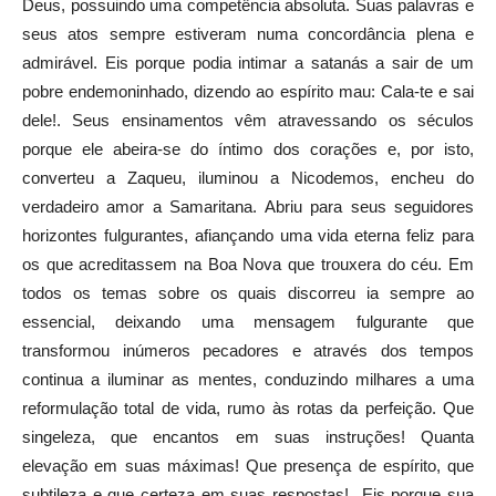
Deus, possuindo uma competência absoluta. Suas palavras e
seus atos sempre estiveram numa concordância plena e
admirável. Eis porque podia intimar a satanás a sair de um
pobre endemoninhado, dizendo ao espírito mau: Cala-te e sai
dele!. Seus ensinamentos vêm atravessando os séculos
porque ele abeira-se do íntimo dos corações e, por isto,
converteu a Zaqueu, iluminou a Nicodemos, encheu do
verdadeiro amor a Samaritana. Abriu para seus seguidores
horizontes fulgurantes, afiançando uma vida eterna feliz para
os que acreditassem na Boa Nova que trouxera do céu. Em
todos os temas sobre os quais discorreu ia sempre ao
essencial, deixando uma mensagem fulgurante que
transformou inúmeros pecadores e através dos tempos
continua a iluminar as mentes, conduzindo milhares a uma
reformulação total de vida, rumo às rotas da perfeição. Que
singeleza, que encantos em suas instruções! Quanta
elevação em suas máximas! Que presença de espírito, que
subtileza e que certeza em suas respostas! Eis porque sua