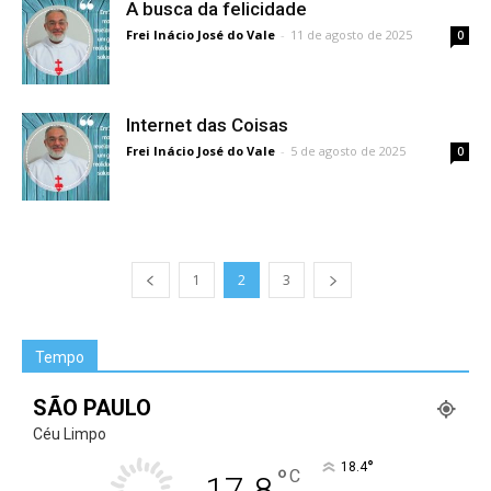
A busca da felicidade
Frei Inácio José do Vale
-
11 de agosto de 2025
0
Internet das Coisas
Frei Inácio José do Vale
-
5 de agosto de 2025
0
1
2
3
Tempo
SÃO PAULO
Céu Limpo
°
18.4
°
C
17.8