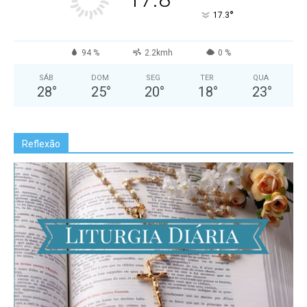
°
17.3
94 %
2.2kmh
0 %
SÁB
DOM
SEG
TER
QUA
28
°
25
°
20
°
18
°
23
°
Reflexão