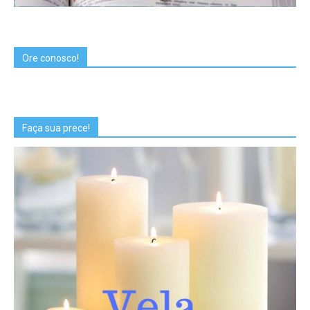
Ore conosco!
Faça sua prece!