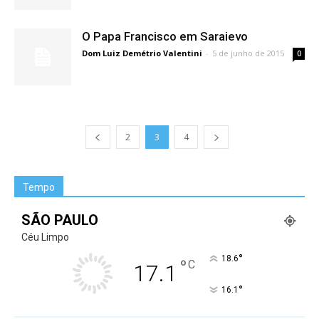
O Papa Francisco em Saraievo
Dom Luiz Demétrio Valentini
-
5 de junho de 2015
0
2
3
4
Tempo
SÃO PAULO
Céu Limpo
°
18.6
°
C
17.1
°
16.1