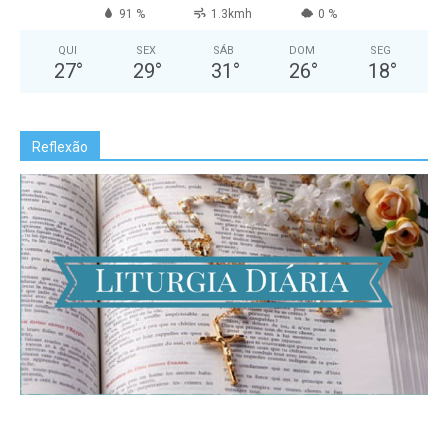
91 %
1.3kmh
0 %
QUI
SEX
SÁB
DOM
SEG
27
°
29
°
31
°
26
°
18
°
Reflexão