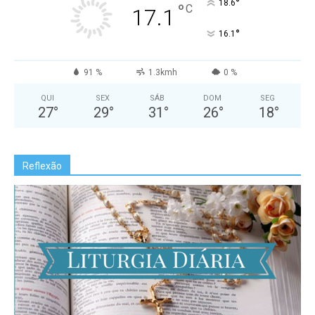
°
18.6
°
C
17.1
°
16.1
91 %
1.3kmh
0 %
QUI
SEX
SÁB
DOM
SEG
27
°
29
°
31
°
26
°
18
°
Reflexão